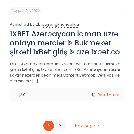
August 24, 2022
Published by
bajrangkhandeliya
1XBET Azerbaycan İdman üzrə
onlayn mərclər ᐉ Bukmeker
şirkəti 1xBet giriş ᐉ aze 1xbet.co
1XBET Azerbaycan İdman üzrə onlayn mərclər ᐉ Bukmeker
şirkəti 1xBet giriş ᐉ aze 1xbet.com 1xBet Azərbaycan: rəsmi
saytın nəzərdən keçirilməsi Content Bet mobi versiyası ilə
mərcləriniz
[…]
0
Read more
1
2
Next page