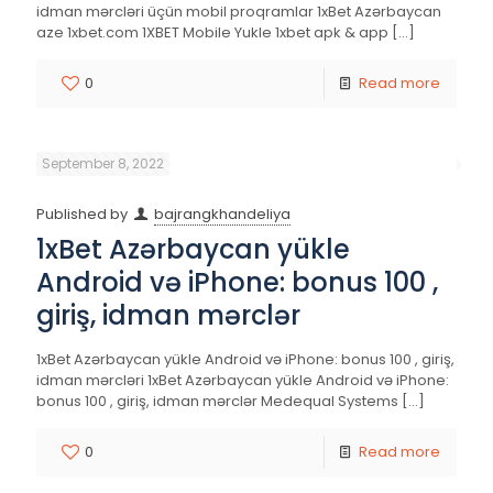
idman mərcləri üçün mobil proqramlar 1xBet Azərbaycan
aze 1xbet.com 1XBET Mobile Yukle 1xbet apk & app
[…]
0
Read more
September 8, 2022
Published by
bajrangkhandeliya
1xBet Azərbaycan yükle
Android və iPhone: bonus 100 ,
giriş, idman mərclər
1xBet Azərbaycan yükle Android və iPhone: bonus 100 , giriş,
idman mərcləri 1xBet Azərbaycan yükle Android və iPhone:
bonus 100 , giriş, idman mərclər Medequal Systems
[…]
0
Read more