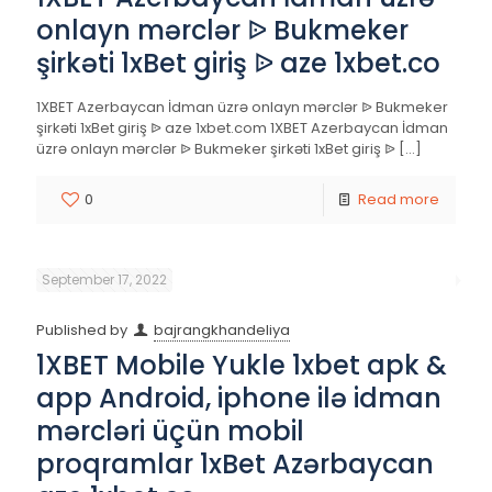
onlayn mərclər ᐉ Bukmeker
şirkəti 1xBet giriş ᐉ aze 1xbet.co
1XBET Azerbaycan İdman üzrə onlayn mərclər ᐉ Bukmeker
şirkəti 1xBet giriş ᐉ aze 1xbet.com 1XBET Azerbaycan İdman
üzrə onlayn mərclər ᐉ Bukmeker şirkəti 1xBet giriş ᐉ
[…]
0
Read more
September 17, 2022
Published by
bajrangkhandeliya
1XBET Mobile Yukle 1xbet apk &
app Android, iphone ilə idman
mərcləri üçün mobil
proqramlar 1xBet Azərbaycan