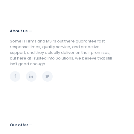
About us —
Some IT Firms and MSPs out there guarantee fast
response times, quality service, and proactive
support, and they actually deliver on their promises,
but here at Trusted Info Solutions, we believe that still
isn’t good enough.
Our offer —