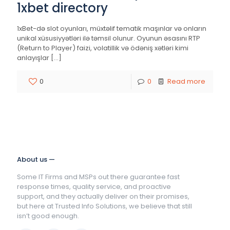
1xbet directory
1xBet-də slot oyunları, müxtəlif tematik maşınlar və onların
unikal xüsusiyyətləri ilə təmsil olunur. Oyunun əsasını RTP
(Return to Player) faizi, volatillik və ödəniş xətləri kimi
anlayışlar
[…]
0
0
Read more
About us —
Some IT Firms and MSPs out there guarantee fast
response times, quality service, and proactive
support, and they actually deliver on their promises,
but here at Trusted Info Solutions, we believe that still
isn’t good enough.