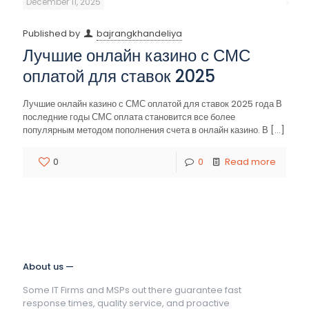
December 11, 2025
Published by
bajrangkhandeliya
Лучшие онлайн казино с СМС
оплатой для ставок 2025
Лучшие онлайн казино с СМС оплатой для ставок 2025 года В
последние годы СМС оплата становится все более
популярным методом пополнения счета в онлайн казино. В
[…]
0
0
Read more
About us —
Some IT Firms and MSPs out there guarantee fast
response times, quality service, and proactive