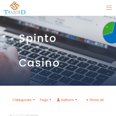
Spinto
Casino
Categories
Tags
Authors
Show all