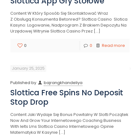
Slottica App Gry Stołowe
Content W Który Sposób Się Skontaktować Wraz
Z Obsługą Konsumenta Betonred? Slottica Casino ️ Slotica
Kasyno: Logowanie, Nadprogram Z Brakiem Depozytu Na
Urzędowej Witrynie Slottica Casino Przez
[…]
0
0
Read more
January 25, 2025
Published by
bajrangkhandeliya
Slottica Free Spins No Deposit
Stop Drop
Content Jaki Wydaje Się Bonus Powitalny W Slotti Początek
Now And Grow Your Internetowego Coaching Business
With Ielts Lms Slottica Casino Internetowego Opinie
Matematyka W Kasynie
[…]