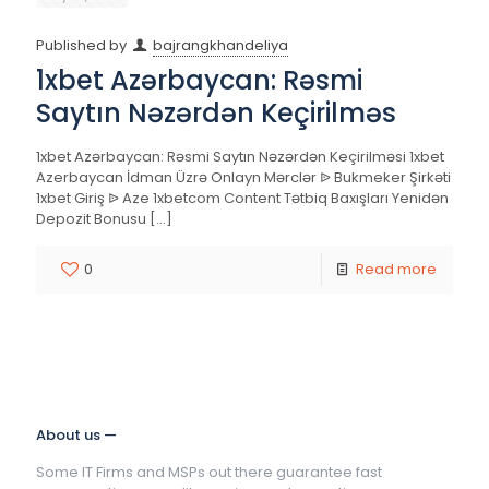
Published by
bajrangkhandeliya
1xbet Azərbaycan: Rəsmi
Saytın Nəzərdən Keçirilməs
1xbet Azərbaycan: Rəsmi Saytın Nəzərdən Keçirilməsi 1xbet
Azerbaycan İdman Üzrə Onlayn Mərclər ᐉ Bukmeker Şirkəti
1xbet Giriş ᐉ Aze 1xbetcom Content Tətbiq Baxışları Yenidən
Depozit Bonusu
[…]
0
Read more
About us —
Some IT Firms and MSPs out there guarantee fast