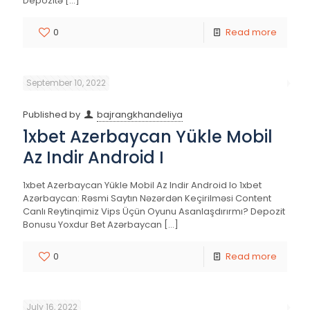
Depozitə
[…]
0
Read more
September 10, 2022
Published by
bajrangkhandeliya
1xbet Azerbaycan Yükle Mobil
Az Indir Android I
1xbet Azerbaycan Yükle Mobil Az Indir Android Io 1xbet
Azərbaycan: Rəsmi Saytın Nəzərdən Keçirilməsi Content
Canlı Reytinqimiz Vips Üçün Oyunu Asanlaşdırırmı? Depozit
Bonusu Yoxdur Bet Azərbaycan
[…]
0
Read more
July 16, 2022