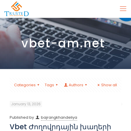
vbet-am.net
Categories
Tags
Authors
Show all
January 13, 2026
Published by
bajrangkhandeliya
Vbet Ժողովրդային խաղերի