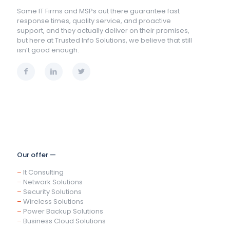
Some IT Firms and MSPs out there guarantee fast
response times, quality service, and proactive
support, and they actually deliver on their promises,
but here at Trusted Info Solutions, we believe that still
isn’t good enough.
Our offer —
–
It Consulting
–
Network Solutions
–
Security Solutions
–
Wireless Solutions
–
Power Backup Solutions
–
Business Cloud Solutions