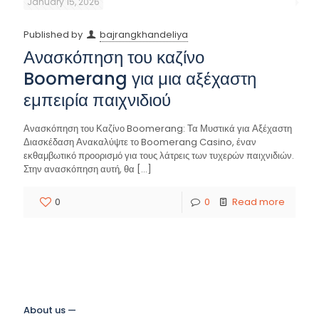
January 15, 2026
Published by
bajrangkhandeliya
Ανασκόπηση του καζίνο
Boomerang για μια αξέχαστη
εμπειρία παιχνιδιού
Ανασκόπηση του Καζίνο Boomerang: Τα Μυστικά για Αξέχαστη
Διασκέδαση Ανακαλύψτε το Boomerang Casino, έναν
εκθαμβωτικό προορισμό για τους λάτρεις των τυχερών παιχνιδιών.
Στην ανασκόπηση αυτή, θα
[…]
0
0
Read more
About us —