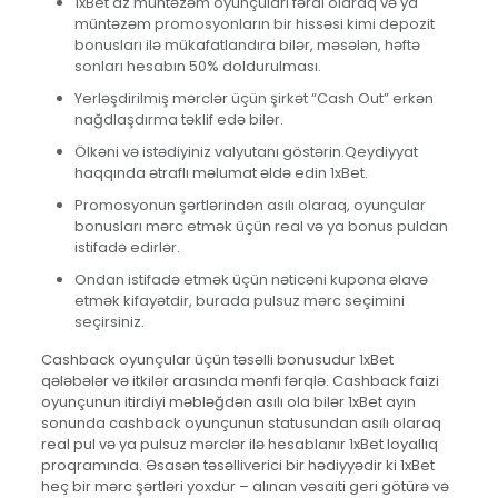
1xBet az müntəzəm oyunçuları fərdi olaraq və ya
müntəzəm promosyonların bir hissəsi kimi depozit
bonusları ilə mükafatlandıra bilər, məsələn, həftə
sonları hesabın 50% doldurulması.
Yerləşdirilmiş mərclər üçün şirkət “Cash Out” erkən
nağdlaşdırma təklif edə bilər.
Ölkəni və istədiyiniz valyutanı göstərin.Qeydiyyat
haqqında ətraflı məlumat əldə edin 1xBet.
Promosyonun şərtlərindən asılı olaraq, oyunçular
bonusları mərc etmək üçün real və ya bonus puldan
istifadə edirlər.
Ondan istifadə etmək üçün nəticəni kupona əlavə
etmək kifayətdir, burada pulsuz mərc seçimini
seçirsiniz.
Cashback oyunçular üçün təsəlli bonusudur 1xBet
qələbələr və itkilər arasında mənfi fərqlə. Cashback faizi
oyunçunun itirdiyi məbləğdən asılı ola bilər 1xBet ayın
sonunda cashback oyunçunun statusundan asılı olaraq
real pul və ya pulsuz mərclər ilə hesablanır 1xBet loyallıq
proqramında. Əsasən təsəlliverici bir hədiyyədir ki 1xBet
heç bir mərc şərtləri yoxdur – alınan vəsaiti geri götürə və