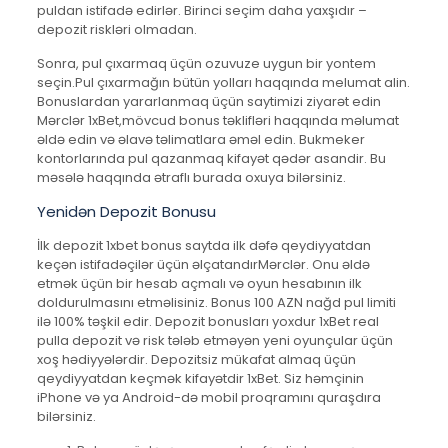
puldan istifadə edirlər. Birinci seçim daha yaxşıdır –
depozit riskləri olmadan.
Sonra, pul çıxarmaq üçün ozuvuze uygun bir yontem
seçin.Pul çıxarmağın bütün yolları haqqında melumat alin.
Bonuslardan yararlanmaq üçün saytimizi ziyarət edin
Mərclər 1xBet,mövcud bonus təklifləri haqqında məlumat
əldə edin və əlavə təlimatlara əməl edin. Bukmeker
kontorlarında pul qazanmaq kifayət qədər asandir. Bu
məsələ haqqında ətraflı burada oxuya bilərsiniz.
Yenidən Depozit Bonusu
İlk depozit 1xbet bonus saytda ilk dəfə qeydiyyatdan
keçən istifadəçilər üçün əlçatandırMərclər. Onu əldə
etmək üçün bir hesab açmalı və oyun hesabının ilk
doldurulmasını etməlisiniz. Bonus 100 AZN nağd pul limiti
ilə 100% təşkil edir. Depozit bonusları yoxdur 1xBet real
pulla depozit və risk tələb etməyən yeni oyunçular üçün
xoş hədiyyələrdir. Depozitsiz mükafat almaq üçün
qeydiyyatdan keçmək kifayətdir 1xBet. Siz həmçinin
iPhone və ya Android-də mobil proqramını quraşdıra
bilərsiniz.