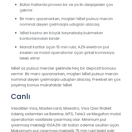
Bütün hallarda proses bir və ya iki dəqiqədən çox
çəkmir.
Bir mərc qazanarkən, müştəri 1xBet pulsuz mərcin
nominal dəyəri çıxılmaqla uduşları alacaq.
1xBet kazino ən böyük beynəlxalq bukmeker
kontorlarından biridir.
Manat kartlar üçün 15 min rubl, AZN elektron pul
kisələri və mobil operatorlar üçün şirkət komissiya
tələb etmir.
1xBet az pulsuz mərclər şəklində heç bir depozit bonusu
vermir. Bir mərc qazanarkən, müştəri 1xBet pulsuz mərcin
nominal dəyəri çıxılmaqla uduşları alacaq. Freebet ən çox
yayılmış bonus mükafatıdır 1xBet.
Canlı
Vəsaitləri Visa, Mastercard, Maestro, Visa Qiwi Wallet
ödəniş sistemləri və Beeline, MTS, Tele2 və Megafon mobil
operatorları vasitəsilə çıxarmaq olar. Minimum pul
çixarmaq məbləği 100AZN-dir bütün odeme üsullari üçün.
Maksimum pul çixarmaq məbləği 75 min rubl təşkil edir.