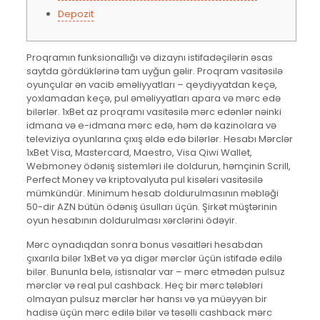
Depozit
Proqramın funksionallığı və dizaynı istifadəçilərin əsas
saytda gördüklərinə tam uyğun gəlir. Proqram vasitəsilə
oyunçular ən vacib əməliyyatları – qeydiyyatdan keçə,
yoxlamadan keçə, pul əməliyyatları apara və mərc edə
bilərlər. 1xBet az proqramı vasitəsilə mərc edənlər nəinki
idmana və e-idmana mərc edə, həm də kazinolara və
televiziya oyunlarına çıxış əldə edə bilərlər. Hesabı Mərclər
1xBet Visa, Mastercard, Maestro, Visa Qiwi Wallet,
Webmoney ödəniş sistemləri ile doldurun, həmçinin Scrill,
Perfect Money və kriptovalyuta pul kisələri vasitəsilə
mümkündür. Minimum hesab doldurulmasının məbləği
50-dir AZN bütün ödəniş üsulları üçün. Şirkət müştərinin
oyun hesabının doldurulması xərclərini ödəyir.
Mərc oynadıqdan sonra bonus vəsaitləri hesabdan
çıxarıla bilər 1xBet və ya digər mərclər üçün istifadə edilə
bilər. Bununla belə, istisnalar var – mərc etmədən pulsuz
mərclər və real pul cashback. Heç bir mərc tələbləri
olmayan pulsuz mərclər hər hansı və ya müəyyən bir
hadisə üçün mərc edilə bilər və təsəlli cashback mərc