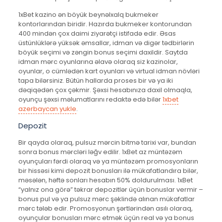
1xBet kazino ən böyük beynəlxalq bukmeker
kontorlarından biridir. Hazırda bukmeker kontorundan
400 mindən çox daimi ziyarətçi istifadə edir. Əsas
üstünlüklərə yüksək əmsallar, idman və digər tədbirlərin
böyük seçimi və zəngin bonus seçimi daxildir. Saytda
idman mərc oyunlarına əlavə olaraq siz kazinolar,
oyunlar, o cümlədən kart oyunları və virtual idman növləri
tapa bilərsiniz. Bütün hallarda proses bir və ya iki
dəqiqədən çox çəkmir. Şəxsi hesabınıza daxil olmaqla,
oyunçu şəxsi məlumatlarını redaktə edə bilər
1xbet
azerbaycan yukle
.
Depozit
Bir qayda olaraq, pulsuz mərcin bitmə tarixi var, bundan
sonra bonus mərcləri ləğv edilir. 1xBet az müntəzəm
oyunçuları fərdi olaraq və ya müntəzəm promosyonların
bir hissəsi kimi depozit bonusları ilə mükafatlandıra bilər,
məsələn, həftə sonları hesabın 50% doldurulması. 1xBet
“yalnız ona görə” təkrar depozitlər üçün bonuslar vermir –
bonus pul və ya pulsuz mərc şəklində alınan mükafatlar
mərc tələb edir. Promosyonun şərtlərindən asılı olaraq,
oyunçular bonusları mərc etmək üçün real və ya bonus