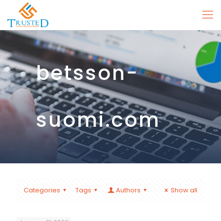
betsson-
suomi.com
Categories
Tags
Authors
Show all