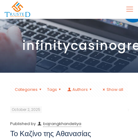
infinitycasinog
Categories
Tags
Authors
Show all
October 2, 2025
Published by
bajrangkhandeliya
Το Καζίνο της Αθανασίας