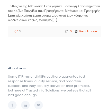
Το Καζίνο της Αθανασίας Περιεχόμενα Εισαγωγή Χαρακτηριστικά
του Καζίνο Παιχνίδια που Προσφέρονται Μπόνους και Προσφορές
Εμπειρία Χρήστη Συμπέρασμα Εισαγωγή Στον κόσμο των
διαδικτυακών καζίνο, το καζίνο
[…]
0
0
Read more
About us —
Some IT Firms and MSPs out there guarantee fast
response times, quality service, and proactive
support, and they actually deliver on their promises,
but here at Trusted Info Solutions, we believe that still
isn’t good enough.