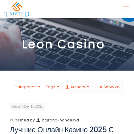
Leon Casino
Categories
Tags
Authors
Show all
December 11, 2025
Published by
bajrangkhandeliya
Лучшие Онлайн Казино 2025 С