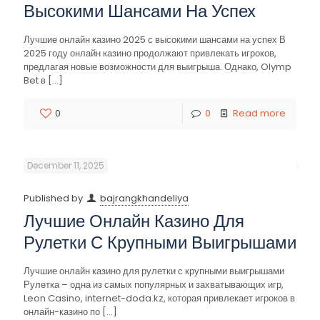
Высокими Шансами На Успех
Лучшие онлайн казино 2025 с высокими шансами на успех В
2025 году онлайн казино продолжают привлекать игроков,
предлагая новые возможности для выигрыша. Однако, Olymp
Bet в
[…]
0
0
Read more
December 11, 2025
Published by
bajrangkhandeliya
Лучшие Онлайн Казино Для
Рулетки С Крупными Выигрышами
Лучшие онлайн казино для рулетки с крупными выигрышами
Рулетка – одна из самых популярных и захватывающих игр,
Leon Casino, internet-doda.kz, которая привлекает игроков в
онлайн-казино по
[…]