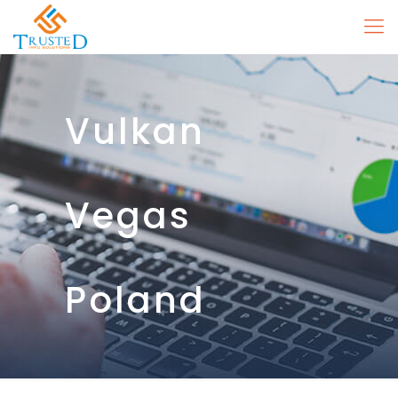
Vulkan
Vegas
Poland