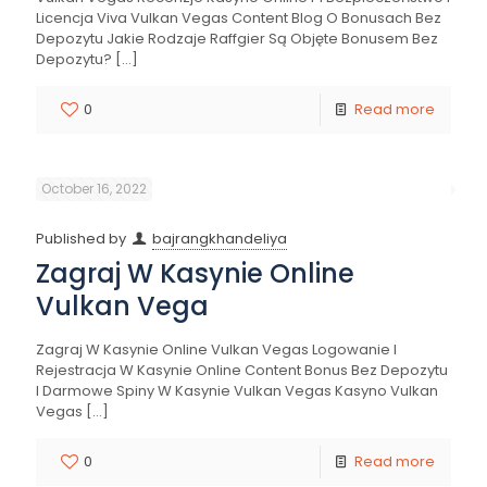
Licencja Viva Vulkan Vegas Content Blog O Bonusach Bez
Depozytu Jakie Rodzaje Raffgier Są Objęte Bonusem Bez
Depozytu?
[…]
0
Read more
October 16, 2022
Published by
bajrangkhandeliya
Zagraj W Kasynie Online
Vulkan Vega
Zagraj W Kasynie Online Vulkan Vegas Logowanie I
Rejestracja W Kasynie Online Content Bonus Bez Depozytu
I Darmowe Spiny W Kasynie Vulkan Vegas Kasyno Vulkan
Vegas
[…]
0
Read more