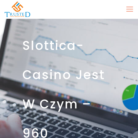
Slottica-
Casino Jest
W Czym –
960