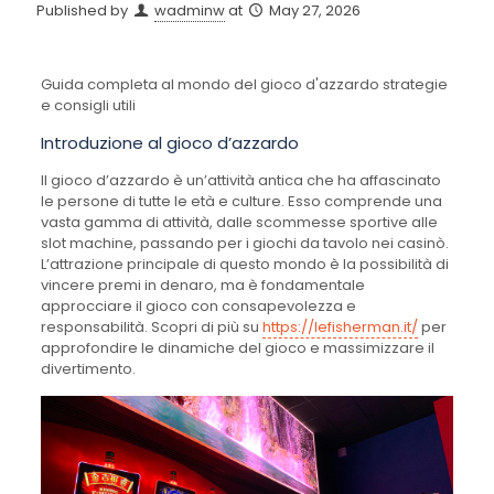
Published by
wadminw
at
May 27, 2026
Guida completa al mondo del gioco d'azzardo strategie
e consigli utili
Introduzione al gioco d’azzardo
Il gioco d’azzardo è un’attività antica che ha affascinato
le persone di tutte le età e culture. Esso comprende una
vasta gamma di attività, dalle scommesse sportive alle
slot machine, passando per i giochi da tavolo nei casinò.
L’attrazione principale di questo mondo è la possibilità di
vincere premi in denaro, ma è fondamentale
approcciare il gioco con consapevolezza e
responsabilità. Scopri di più su
https://lefisherman.it/
per
approfondire le dinamiche del gioco e massimizzare il
divertimento.