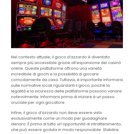
Nel contesto attuale, il gioco d’azzardo è diventato
sempre più accessibile grazie all’espansione dei casinò
online. Queste piattaforme offrono una varietà
incredibile di giochi e la possibilità di giocare
comodamente da casa. Tuttavia, è importante informarsi
sulle normative locali riguardanti il gioco, poiché la
legalità e la sicurezza delle piattaforme possono variare
notevolmente. Informarsi prima di iniziare è un passo
cruciale per ogni giocatore.
Infine, il gioco d’azzardo non deve essere visto
esclusivamente come un modo per guadagnare
denaro. È prima di tutto un’opportunità di intrattenimento,
che può essere goduta in modo responsabile. Stabilire