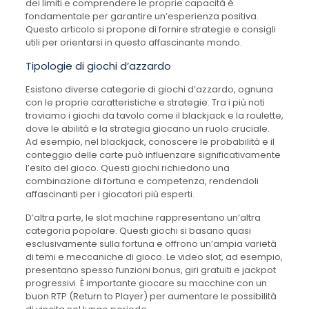
dei limiti e comprendere le proprie capacità è
fondamentale per garantire un’esperienza positiva.
Questo articolo si propone di fornire strategie e consigli
utili per orientarsi in questo affascinante mondo.
Tipologie di giochi d’azzardo
Esistono diverse categorie di giochi d’azzardo, ognuna
con le proprie caratteristiche e strategie. Tra i più noti
troviamo i giochi da tavolo come il blackjack e la roulette,
dove le abilità e la strategia giocano un ruolo cruciale.
Ad esempio, nel blackjack, conoscere le probabilità e il
conteggio delle carte può influenzare significativamente
l’esito del gioco. Questi giochi richiedono una
combinazione di fortuna e competenza, rendendoli
affascinanti per i giocatori più esperti.
D’altra parte, le slot machine rappresentano un’altra
categoria popolare. Questi giochi si basano quasi
esclusivamente sulla fortuna e offrono un’ampia varietà
di temi e meccaniche di gioco. Le video slot, ad esempio,
presentano spesso funzioni bonus, giri gratuiti e jackpot
progressivi. È importante giocare su macchine con un
buon RTP (Return to Player) per aumentare le possibilità