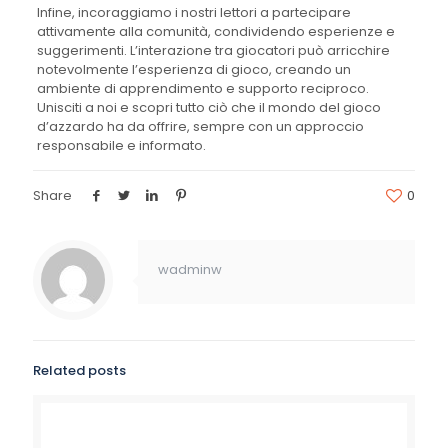
Infine, incoraggiamo i nostri lettori a partecipare
attivamente alla comunità, condividendo esperienze e
suggerimenti. L’interazione tra giocatori può arricchire
notevolmente l’esperienza di gioco, creando un
ambiente di apprendimento e supporto reciproco.
Unisciti a noi e scopri tutto ciò che il mondo del gioco
d’azzardo ha da offrire, sempre con un approccio
responsabile e informato.
Share
0
wadminw
Related posts