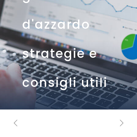
d'azzardo
strategie e
consigli utili