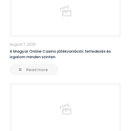
August 7, 2026
A Magyar Online Casino játékvariációi: felfedezés és
izgalom minden szinten
Read more