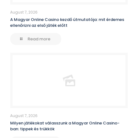
August 7, 2026
A Magyar Online Casino kezdő útmutatója: mit érdemes
ellenőrizni az első játék előtt
Read more
August 7, 2026
Milyen játékokat válasszunk a Magyar Online Casino-
ban: tippek és trükkök