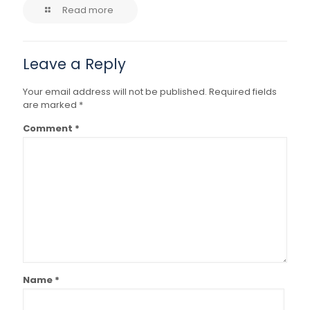
Read more
Leave a Reply
Your email address will not be published.
Required fields
are marked
*
Comment
*
Name
*