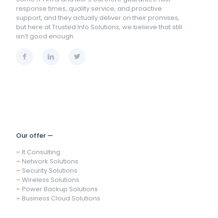
response times, quality service, and proactive
support, and they actually deliver on their promises,
but here at Trusted Info Solutions, we believe that still
isn’t good enough.
Our offer —
–
It Consulting
–
Network Solutions
–
Security Solutions
–
Wireless Solutions
–
Power Backup Solutions
–
Business Cloud Solutions