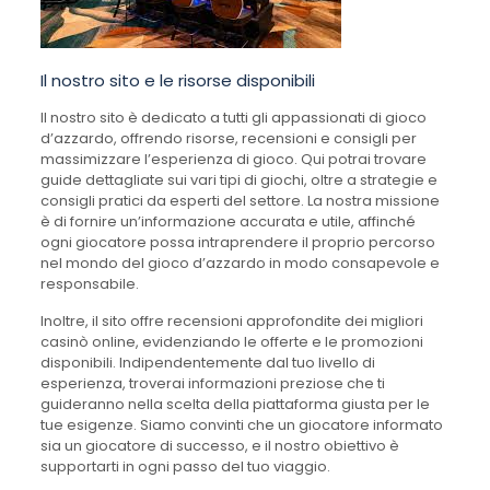
Il nostro sito e le risorse disponibili
Il nostro sito è dedicato a tutti gli appassionati di gioco
d’azzardo, offrendo risorse, recensioni e consigli per
massimizzare l’esperienza di gioco. Qui potrai trovare
guide dettagliate sui vari tipi di giochi, oltre a strategie e
consigli pratici da esperti del settore. La nostra missione
è di fornire un’informazione accurata e utile, affinché
ogni giocatore possa intraprendere il proprio percorso
nel mondo del gioco d’azzardo in modo consapevole e
responsabile.
Inoltre, il sito offre recensioni approfondite dei migliori
casinò online, evidenziando le offerte e le promozioni
disponibili. Indipendentemente dal tuo livello di
esperienza, troverai informazioni preziose che ti
guideranno nella scelta della piattaforma giusta per le
tue esigenze. Siamo convinti che un giocatore informato
sia un giocatore di successo, e il nostro obiettivo è
supportarti in ogni passo del tuo viaggio.