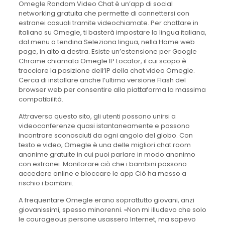
Omegle Random Video Chat è un’app di social
networking gratuita che permette di connettersi con
estranei casuali tramite videochiamate. Per chattare in
italiano su Omegle, ti basterà impostare la lingua italiana,
dal menu a tendina Seleziona lingua, nella Home web
page, in alto a destra. Esiste un’estensione per Google
Chrome chiamata Omegle IP Locator, il cui scopo è
tracciare la posizione dell’IP della chat video Omegle.
Cerca di installare anche l’ultima versione Flash del
browser web per consentire alla piattaforma la massima
compatibilità.
Attraverso questo sito, gli utenti possono unirsi a
videoconferenze quasi istantaneamente e possono
incontrare sconosciuti da ogni angolo del globo. Con
testo e video, Omegle è una delle migliori chat room
anonime gratuite in cui puoi parlare in modo anonimo
con estranei. Monitorare ciò che i bambini possono
accedere online e bloccare le app Ciò ha messo a
rischio i bambini.
A frequentare Omegle erano soprattutto giovani, anzi
giovanissimi, spesso minorenni. «Non mi illudevo che solo
le courageous persone usassero Internet, ma sapevo