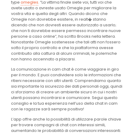
type
omegles
. “La vittima finale siete voi, tutti voi che
avete usato o avreste usato Omegle per migliorare la
vostra vita e quella degli altri. Quando dicono che
Omegle non dovrebbe esistere, in realt� stanno
dicendo che non dovresti essere autorizzato a usarlo;
che non ti dovrebbe essere permesso incontrare nuove
persone a caso online”, ha scritto Brooks nella lettera.
Nonostante Omegle sostenesse che tali atti non fossero
sotto il proprio controllo e che la piattaforma avesse
contribuito alla cattura di alcuni criminali, le polemiche
non hanno accennato a placarsi.
La comunicazione in cam chat è come viaggiare in giro
per il mondo. E puoi condividere solo le informazioni che
ritieni necessarie con altri utenti. Comprendiamo quanto
sia importante la sicurezza dei dati personali oggi, quindi
ci sforziamo di creare un ambiente sicuro in cui i nostri
utenti possano incontrarsi e comunicare. Segui questo
consiglio e la tua esperienza nell’uso della chat in cam
con le ragazze sarà sempre positiva!
L’app offre anche la possibilità di utilizzare parole chiave
per trovare compagni di chat con interessi simili,
aumentando le probabilità di conversazioni interessanti.