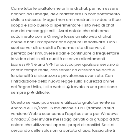
Come tutte le piattaforme online di chat, per non essere
bannati da Omegle, devi mantenere un comportamento
civile e educato. Magari non ami mostrarti in video e il tuo
scopo è solo quello di sperimentare il sito web di chat
con dei messaggi scritti. Avrai notato che abbiamo
sottolineato come Omegle fosse un sito web di chat
online e non un’applicazione oppure un software. Con i
suoi server ultrarapidi e l’enorme rete di server, è
perfetta per rimuovere il ban e continuare a frequentare
la video chat in alta qualità e senza rallentamenti.
ExpressVPN è una VPN fantastica per qualsiasi servizio di
chat in tempo reale, con server ad altissima velocità e
funzionalità di sicurezza e privateness avanzate. Con
l’introduzione della nuova legge sulla sicurezza online
nel Regno Unito, il sito web si � trovato in una posizione
sempre pi� difficile.
Questo servizio può essere utilizzato gratuitamente su
Android e iOS/iPadOS ma anche su PC (tramite la sua
versione Web o scaricando l’applicazione per Windows
o macOS) per inviare messaggi privati o di gruppo a tutti
coloro che utilizzano l’app sui propri dispositivi. Se stai
cercando delle soluzioni a portata di app, lascia che ti