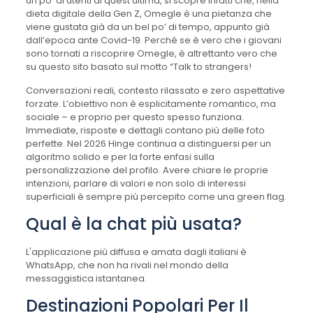
un po’ di utenti di quest’ultima, si scopre infatti che, nella
dieta digitale della Gen Z, Omegle è una pietanza che
viene gustata già da un bel po’ di tempo, appunto già
dall’epoca ante Covid-19. Perché se è vero che i giovani
sono tornati a riscoprire Omegle, è altrettanto vero che
su questo sito basato sul motto “Talk to strangers!
Conversazioni reali, contesto rilassato e zero aspettative
forzate. L’obiettivo non è esplicitamente romantico, ma
sociale – e proprio per questo spesso funziona.
Immediate, risposte e dettagli contano più delle foto
perfette. Nel 2026 Hinge continua a distinguersi per un
algoritmo solido e per la forte enfasi sulla
personalizzazione del profilo. Avere chiare le proprie
intenzioni, parlare di valori e non solo di interessi
superficiali è sempre più percepito come una green flag.
Qual è la chat più usata?
L'applicazione più diffusa e amata dagli italiani è
WhatsApp, che non ha rivali nel mondo della
messaggistica istantanea.
Destinazioni Popolari Per Il