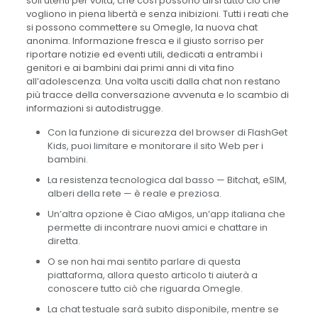
soli utenti per volta, che così possono dirsi tutto ciò che
vogliono in piena libertà e senza inibizioni. Tutti i reati che
si possono commettere su Omegle, la nuova chat
anonima. Informazione fresca e il giusto sorriso per
riportare notizie ed eventi utili, dedicati a entrambi i
genitori e ai bambini dai primi anni di vita fino
all’adolescenza. Una volta usciti dalla chat non restano
più tracce della conversazione avvenuta e lo scambio di
informazioni si autodistrugge.
Con la funzione di sicurezza del browser di FlashGet
Kids, puoi limitare e monitorare il sito Web per i
bambini.
La resistenza tecnologica dal basso — Bitchat, eSIM,
alberi della rete — è reale e preziosa.
Un’altra opzione è Ciao aMigos, un’app italiana che
permette di incontrare nuovi amici e chattare in
diretta.
O se non hai mai sentito parlare di questa
piattaforma, allora questo articolo ti aiuterà a
conoscere tutto ciò che riguarda Omegle.
La chat testuale sarà subito disponibile, mentre se