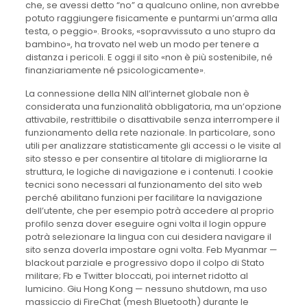
che, se avessi detto “no” a qualcuno online, non avrebbe
potuto raggiungere fisicamente e puntarmi un’arma alla
testa, o peggio». Brooks, «sopravvissuto a uno stupro da
bambino», ha trovato nel web un modo per tenere a
distanza i pericoli. E oggi il sito «non è più sostenibile, né
finanziariamente né psicologicamente».
La connessione della NIN all’internet globale non è
considerata una funzionalità obbligatoria, ma un’opzione
attivabile, restrittibile o disattivabile senza interrompere il
funzionamento della rete nazionale. In particolare, sono
utili per analizzare statisticamente gli accessi o le visite al
sito stesso e per consentire al titolare di migliorarne la
struttura, le logiche di navigazione e i contenuti. I cookie
tecnici sono necessari al funzionamento del sito web
perché abilitano funzioni per facilitare la navigazione
dell’utente, che per esempio potrà accedere al proprio
profilo senza dover eseguire ogni volta il login oppure
potrà selezionare la lingua con cui desidera navigare il
sito senza doverla impostare ogni volta. Feb Myanmar —
blackout parziale e progressivo dopo il colpo di Stato
militare; Fb e Twitter bloccati, poi internet ridotto al
lumicino. Giu Hong Kong — nessuno shutdown, ma uso
massiccio di FireChat (mesh Bluetooth) durante le