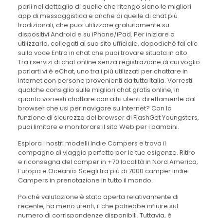
parli nel dettaglio di quelle che ritengo siano le migliori
app di messaggistica e anche di quelle di chat più
tradizionali, che puoi utilizzare gratuitamente su
dispositivi Android e su iPhone/iPad. Per iniziare a
utilizzarlo, collegati al suo sito ufficiale, dopodiché fai clic
sulla voce Entra in chat che puoi trovare situata in alto.
Tra i servizi di chat online senza registrazione di cui voglio
parlarti vi è eChat, uno tra i più utilizzati per chattare in
Internet con persone provenienti da tutta Italia. Vorresti
qualche consiglio sulle migliori chat gratis online, in
quanto vorresti chattare con altri utenti direttamente dal
browser che usi per navigare su Internet? Con la
funzione di sicurezza del browser di FlashGet Youngsters,
puoi limitare e monitorare il sito Web per i bambini.
Esplora i nostri modelli Indie Campers e trova il
compagno di viaggio perfetto per le tue esigenze. Ritiro
e riconsegna del camper in +70 località in Nord America,
Europa e Oceania. Scegli tra più di 7000 camper Indie
Campers in prenotazione in tutto il mondo.
Poiché valutazione è stata aperta relativamente di
recente, ha meno utenti, il che potrebbe influire sul
numero di corrispondenze disponibili. Tuttavia, è