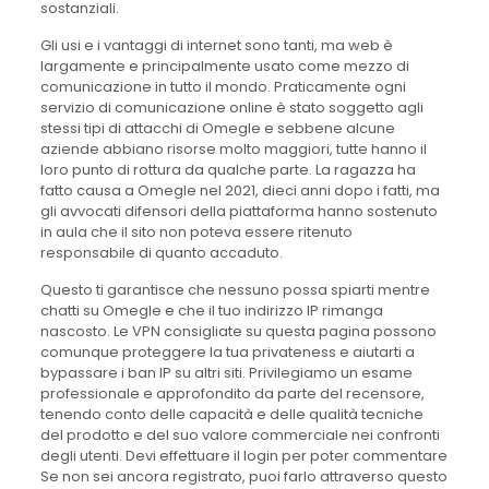
sostanziali.
Gli usi e i vantaggi di internet sono tanti, ma web è
largamente e principalmente usato come mezzo di
comunicazione in tutto il mondo. Praticamente ogni
servizio di comunicazione online è stato soggetto agli
stessi tipi di attacchi di Omegle e sebbene alcune
aziende abbiano risorse molto maggiori, tutte hanno il
loro punto di rottura da qualche parte. La ragazza ha
fatto causa a Omegle nel 2021, dieci anni dopo i fatti, ma
gli avvocati difensori della piattaforma hanno sostenuto
in aula che il sito non poteva essere ritenuto
responsabile di quanto accaduto.
Questo ti garantisce che nessuno possa spiarti mentre
chatti su Omegle e che il tuo indirizzo IP rimanga
nascosto. Le VPN consigliate su questa pagina possono
comunque proteggere la tua privateness e aiutarti a
bypassare i ban IP su altri siti. Privilegiamo un esame
professionale e approfondito da parte del recensore,
tenendo conto delle capacità e delle qualità tecniche
del prodotto e del suo valore commerciale nei confronti
degli utenti. Devi effettuare il login per poter commentare
Se non sei ancora registrato, puoi farlo attraverso questo