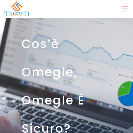
Cos’è
Omegle,
Omegle È
Sicuro?