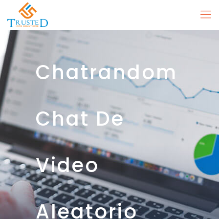
Chatrandom
Chat De
Video
Aleatorio