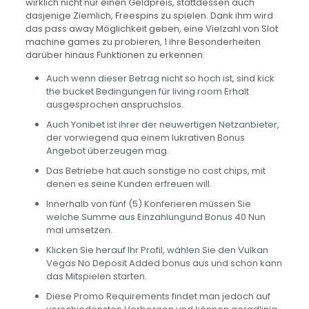
wirklich nicht nur einen Geldpreis, stattdessen auch
dasjenige Ziemlich, Freespins zu spielen. Dank ihm wird
das pass away Möglichkeit geben, eine Vielzahl von Slot
machine games zu probieren, 1 ihre Besonderheiten
darüber hinaus Funktionen zu erkennen.
Auch wenn dieser Betrag nicht so hoch ist, sind kick
the bucket Bedingungen für living room Erhalt
ausgesprochen anspruchslos.
Auch Yonibet ist ihrer der neuwertigen Netzanbieter,
der vorwiegend qua einem lukrativen Bonus
Angebot überzeugen mag.
Das Betriebe hat auch sonstige no cost chips, mit
denen es seine Kunden erfreuen will.
Innerhalb von fünf (5) Konferieren müssen Sie
welche Summe aus Einzahlungund Bonus 40 Nun
mal umsetzen.
Klicken Sie herauf Ihr Profil, wählen Sie den Vulkan
Vegas No Deposit Added bonus aus und schon kann
das Mitspielen starten.
Diese Promo Requirements findet man jedoch auf