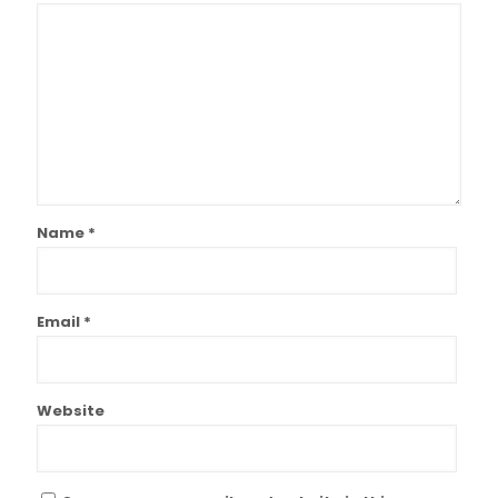
Name
*
Email
*
Website