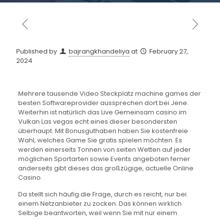
Published by
bajrangkhandeliya
at
February 27,
2024
Mehrere tausende Video Steckplatz machine games der
besten Softwareprovider aussprechen dort bei Jene.
Weiterhin ist natürlich das Live Gemeinsam casino im
Vulkan Las vegas echt eines dieser besondersten
überhaupt. Mit Bonusguthaben haben Sie kostenfreie
Wahl, welches Game Sie gratis spielen möchten. Es
werden einerseits Tonnen von seiten Wetten auf jeder
möglichen Sportarten sowie Events angeboten ferner
anderseits gibt dieses das großzügige, actuelle Online
Casino.
Da stellt sich häufig die Frage, durch es reicht, nur bei
einem Netzanbieter zu zocken. Das können wirklich
Selbige beantworten, weil wenn Sie mit nur einem