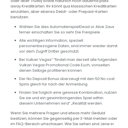
oder aber Trustly sowie natürlich noch dauernd pass
away Kreditkarten. Ihr könnt qua klassischen Kreditkarten
einzahlen, aber ebenso Debit- oder Prepaid-Karten
benützen.
Wählen Sie dies AutomatenspielDead or Alive 2aus
ferner einschalten Sie so sehr Die Freispiele.
Alle wichtigen Information, speziell
personenbezogene Daten, sind immer wieder damit
vor dem Zugriff Dritter geschützt.
Bei Vulkan Vegas” “findet man derzeit alle folgenden
Vulkan Vegas Promotional Code Euch, vonseiten
denen Selbige profitieren können.
Der No Deposit Bonus überzeugt mit den 50 No cost
Spins gleich für nach der Anmeldung.
Finden Sie folglich eine gewisse Kombination, nutzen
Sie sie und ein gewinnbringendes Spiel within
diesem Unternehmen wird“ „Realität werden.
Wenn Sie mehrere Fragen und etwas mehr Geduld
bestizen, können Sie gegenseitig per E-Mail melden oder
im FAQ-Bereich umschauen. Wie Sie sehen sind Jene in