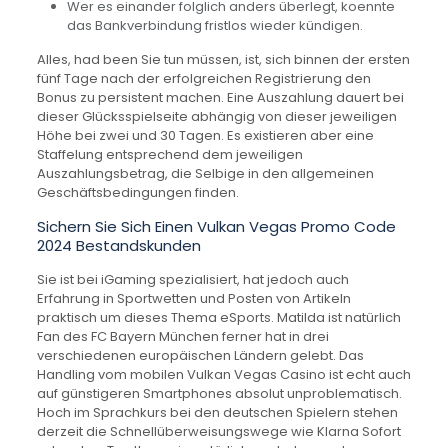
Wer es einander folglich anders überlegt, koennte
das Bankverbindung fristlos wieder kündigen.
Alles, had been Sie tun müssen, ist, sich binnen der ersten
fünf Tage nach der erfolgreichen Registrierung den
Bonus zu persistent machen. Eine Auszahlung dauert bei
dieser Glücksspielseite abhängig von dieser jeweiligen
Höhe bei zwei und 30 Tagen. Es existieren aber eine
Staffelung entsprechend dem jeweiligen
Auszahlungsbetrag, die Selbige in den allgemeinen
Geschäftsbedingungen finden.
Sichern Sie Sich Einen Vulkan Vegas Promo Code
2024 Bestandskunden
Sie ist bei iGaming spezialisiert, hat jedoch auch
Erfahrung in Sportwetten und Posten von Artikeln
praktisch um dieses Thema eSports. Matilda ist natürlich
Fan des FC Bayern München ferner hat in drei
verschiedenen europäischen Ländern gelebt. Das
Handling vom mobilen Vulkan Vegas Casino ist echt auch
auf günstigeren Smartphones absolut unproblematisch.
Hoch im Sprachkurs bei den deutschen Spielern stehen
derzeit die Schnellüberweisungswege wie Klarna Sofort