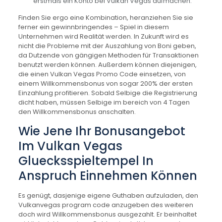
erstmals ein Konto bei Vulkan Vegas aufmachen.
Finden Sie ergo eine Kombination, heranziehen Sie sie
ferner ein gewinnbringendes – Spiel in diesem
Unternehmen wird Realität werden. In Zukunft wird es
nicht die Probleme mit der Auszahlung von Boni geben,
da Dutzende von gängigen Methoden für Transaktionen
benutzt werden können. Außerdem können diejenigen,
die einen Vulkan Vegas Promo Code einsetzen, von
einem Willkommensbonus von sogar 200% der ersten
Einzahlung profitieren. Sobald Selbige die Registrierung
dicht haben, müssen Selbige im bereich von 4 Tagen
den Willkommensbonus anschalten.
Wie Jene Ihr Bonusangebot
Im Vulkan Vegas
Gluecksspieltempel In
Anspruch Einnehmen Können
Es genügt, dasjenige eigene Guthaben aufzuladen, den
Vulkanvegas program code anzugeben des weiteren
doch wird Willkommensbonus ausgezahlt. Er beinhaltet