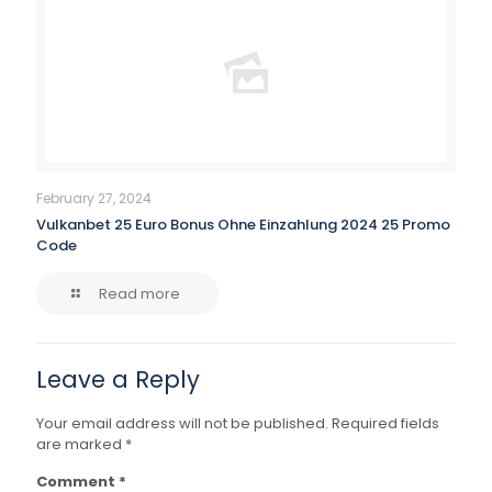
February 27, 2024
Vulkanbet 25 Euro Bonus Ohne Einzahlung 2024 25 Promo
Code
Read more
Leave a Reply
Your email address will not be published.
Required fields
are marked
*
Comment
*