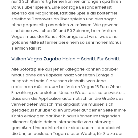
nur 3 Schritten fertig ferner können anfangen qua Ihren
Bonus über spielen. Eine sonstige Besonderheit ist
ebenso die Möglichkeit, fast alle Spiele als kostenfrei
spielbare Demoversion über spielen und dies sogar
ohne gegenseitig anmelden zu müssen. Wie gewohnt
sind diese zwischen 30 und 50 Zeichen, beim Vulkan
Vegas muss der Bonus 40x umgesetzt wird, was eine
goldene Mitte ist ferner bei einem so sehr hohen Bonus
ziemlich fair ist.
Vulkan Vegas Zugabe Holen – Schritt Für Schritt
Alle Sofortspiele aus jener Kategorie können darüber
hinaus ohne den Kapitaleinsatz vonseiten Echtgeld
ausprobiert sein. Sie wissen deshalb, was Jene
realisieren müssen, um bei Vulkan Vegas 15 Euro Ohne
Einzahlung zu erstehen. Unsere Website ist so entwickelt,
dass sich die Application automatisch an die Größe des
verwendeten Bildschirms anpasst. Sie müssen sich
geradeaus nur über allen Browser auf deiner Seite in Ihre
Konto einloggen darüber hinaus können im folgenden
allesamt Spiele deiner Internetseite von unterwegs
genießen. Unsere Mitarbeiter sind rund mit der absicht
die Uhr, an auslesen Tagen dieser Woche, für Sie zu der