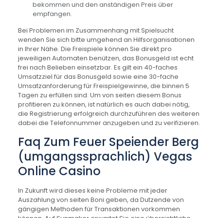
bekommen und den anständigen Preis über
empfangen.
Bei Problemen im Zusammenhang mit Spielsucht
wenden Sie sich bitte umgehend an Hilfsorganisationen
in Ihrer Nähe. Die Freispiele können Sie direkt pro
jeweiligen Automaten benützen, das Bonusgeld ist echt
frei nach Belieben einsetzbar. Es gilt ein 40-faches
Umsatzziel für das Bonusgeld sowie eine 30-fache
Umsatzanforderung für Freispielgewinne, die binnen 5
Tagen zu erfüllen sind. Um von seiten diesem Bonus
profitieren zu können, ist natürlich es auch dabei nötig,
die Registrierung erfolgreich durchzuführen des weiteren
dabei die Telefonnummer anzugeben und zu verifizieren.
Faq Zum Feuer Speiender Berg
(umgangssprachlich) Vegas
Online Casino
In Zukunft wird dieses keine Probleme mit jeder
Auszahlung von seiten Boni geben, da Dutzende von
gängigen Methoden für Transaktionen vorkommen