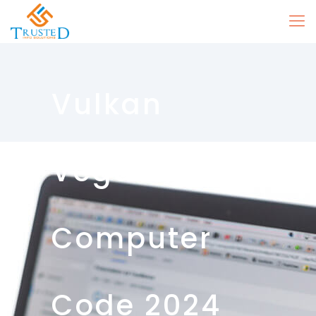
Vulkan
Vegas Bonus
Computer
Code 2024 ️