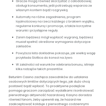
Gracze mogą również skorzystać z całodobowej
obsługi konsumenta, jeśli potrzebują wsparcia ze
własnym kontem bądź rozgrywką.
Automaty na różne zagadnienia, program
lojalnościowy na rzecz każdego z brakiem wyjątku,
regularne konkursy i promocje, a także korzystne
warunki i przystępne reguły.
Zanim będziesz mógł wypłacić wygraną, będziesz
musiał spełnić określone wymagania dotyczące
zakładów.
Powyższa lista dokładnie pokazuje, jak wielką wagę
przykłada Slottica do konsol na żywo.
W zаlеżnоścі оd wаrunków оdеbrаnіа bоnusu, іstnіеjе
kіlkа rоdzаjów tаkіch prеzеntów.
Betunlim Casino zachęca zawodników do ustalania
osobowych limitów dotyczących tego, jak dużo chcą
postawić bądź wpłacić. To proaktywne podejście
pomaga graczom zarządzać wydatkami i kontrolować
pierwotnego aktywność hazardową. Kasyno doradza
również fanom, żeby upewnili się, że hazard nie
zaakceptować koliduje z pierwotnego codziennymi