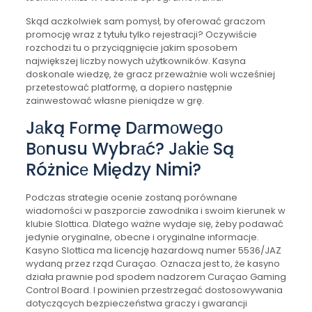
Skąd aczkolwiek sam pomysł, by oferować graczom
promocję wraz z tytułu tylko rejestracji? Oczywiście
rozchodzi tu o przyciągnięcie jakim sposobem
największej liczby nowych użytkowników. Kasyna
doskonale wiedzę, że gracz przeważnie woli wcześniej
przetestować platformę, a dopiero następnie
zainwestować własne pieniądze w grę.
Jаką Fоrmę Dаrmоwеgо
Bоnusu Wybrаć? Jаkiе Są
Różnicе Między Nimi?
Podczas strategie ocenie zostaną porównane
wiadomości w paszporcie zawodnika i swoim kierunek w
klubie Slottica. Dlatego ważne wydaje się, żeby podawać
jedynie oryginalne, obecne i oryginalne informacje.
Kasyno Slottica ma licencję hazardową numer 5536/JAZ
wydaną przez rząd Curaçao. Oznacza jest to, że kasyno
działa prawnie pod spodem nadzorem Curaçao Gaming
Control Board. I powinien przestrzegać dostosowywania
dotyczących bezpieczeństwa graczy i gwarancji