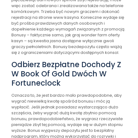
więc zostać odebrana i zrealizowana także na telefonie
komórkowym. Trzeba być nowym graczem i dokonać
rejestracji na stronie www kasyna. Konieczne wydaje się
być prośba prawdziwych danych osobowych i
dopełnienie każdego wymagań związanych z promocją.
Bonusy – faktycznie samo, jak graj wonder farm oferty
kasyn – są kwestia jasna dostępne wyłącznie gwoli
graczy pełnoletnich. Bonusy bezdepozytu często wiążą
się z ograniczeniami dotyczącymi dostępnych konsol.
Odbierz Bezpłatne Dochody Z
W Book Of Gold Dwóch W
Fortuneclock
Oznacza to, że jest bardzo mało prawdopodobne, aby
wygrać niewielką kwotę spośród bonusu i móc ją
wypłacić. Jeśli jednak posiadasz wystarczająco dużo
szczęścia, żeby wygrać dużą kwotę zbytnio pomocą
bonusu, prawdopodobieństwo, że wygrasz rzeczywiste
pieniądze zbyt tej pomocą, wydaje się w dużym stopniu
wyższe. Bonus wyjąwszy depozytu jest to bezpłatny
nadprogram, który można wykorzystać do rozrywki i