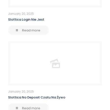
January 20, 2025
Slottica Login Nie Jest
Read more
January 20, 2025
Slottica No Deposit Czatu Na Żywo
Read more