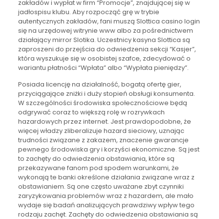
zakładów i wypłat w firm “Promocje”, znajdującej się w
jadłospisu klubu. Aby rozpocząć grę w trybie
autentycznych zakładów, fani muszą Slottica casino login
się na urzędowej witrynie www albo za pośrednictwem
działający mirror Slotika. Uczestnicy kasyna Slottica są
zaproszeni do przejścia do odwiedzenia sekcji “Kasjer”,
która wyszukuje się w osobistej szafce, zdecydować o
wariantu płatności “Wpłata” albo “Wypłata pieniędzy”.
Posiada licencję na działalność, bogatą ofertę gier,
przyciągające zniżki i duży stopień obsługi konsumenta.
W szczególności środowiska społecznościowe będą
odgrywać coraz to większą rolę w rozrywkach
hazardowych przez internet. Jest prawdopodobne, że
więcej władzy zliberalizuje hazard sieciowy, uznając
trudności związane z zakazem, znaczenie gwarancje
pewnego środowiska gry i korzyści ekonomiczne. Są jest
to zachęty do odwiedzenia obstawiania, które są
przekazywane fanom pod spodem warunkami, że
wykonają te banki określone działania związane wraz z
obstawianiem. Są one często uważane zbyt czynniki
zaryzykowania problemów wraz z hazardem, ale mało
wydaje się badań analizujących prawdziwy wpływ tego
rodzaju zachęt. Zachęty do odwiedzenia obstawiania są