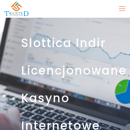
Slottica Indir
Licencjonowane
Kasyno
Internetowe