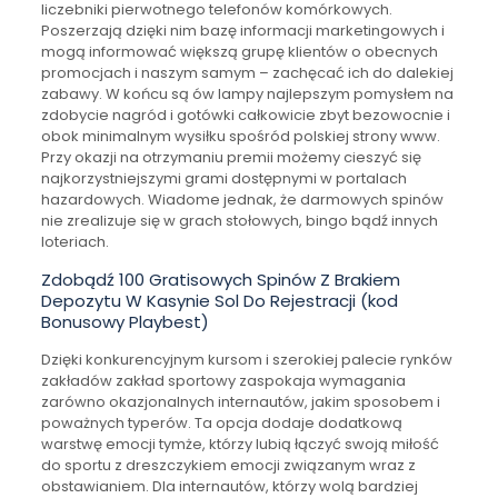
liczebniki pierwotnego telefonów komórkowych.
Poszerzają dzięki nim bazę informacji marketingowych i
mogą informować większą grupę klientów o obecnych
promocjach i naszym samym – zachęcać ich do dalekiej
zabawy. W końcu są ów lampy najlepszym pomysłem na
zdobycie nagród i gotówki całkowicie zbyt bezowocnie i
obok minimalnym wysiłku spośród polskiej strony www.
Przy okazji na otrzymaniu premii możemy cieszyć się
najkorzystniejszymi grami dostępnymi w portalach
hazardowych. Wiadome jednak, że darmowych spinów
nie zrealizuje się w grach stołowych, bingo bądź innych
loteriach.
Zdobądź 100 Gratisowych Spinów Z Brakiem
Depozytu W Kasynie Sol Do Rejestracji (kod
Bonusowy Playbest)
Dzięki konkurencyjnym kursom i szerokiej palecie rynków
zakładów zakład sportowy zaspokaja wymagania
zarówno okazjonalnych internautów, jakim sposobem i
poważnych typerów. Ta opcja dodaje dodatkową
warstwę emocji tymże, którzy lubią łączyć swoją miłość
do sportu z dreszczykiem emocji związanym wraz z
obstawianiem. Dla internautów, którzy wolą bardziej