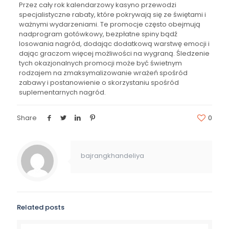
Przez cały rok kalendarzowy kasyno przewodzi
specjalistyczne rabaty, które pokrywają się ze świętami i
ważnymi wydarzeniami. Te promocje często obejmują
nadprogram gotówkowy, bezpłatne spiny bądź
losowania nagród, dodając dodatkową warstwę emocji i
dając graczom więcej możliwości na wygraną. Śledzenie
tych okazjonalnych promocji może być świetnym
rodzajem na zmaksymalizowanie wrażeń spośród
zabawy i postanowienie o skorzystaniu spośród
suplementarnych nagród.
Share
0
bajrangkhandeliya
Related posts