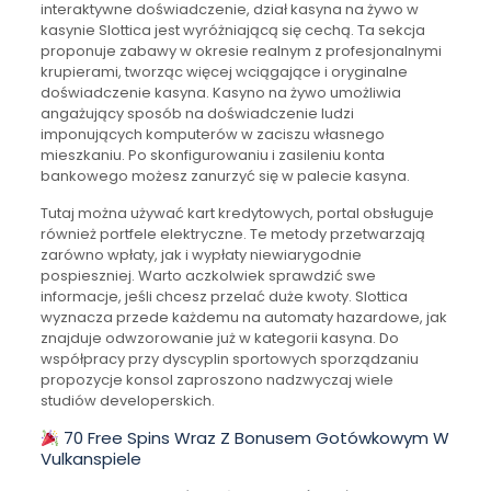
interaktywne doświadczenie, dział kasyna na żywo w
kasynie Slottica jest wyróżniającą się cechą. Ta sekcja
proponuje zabawy w okresie realnym z profesjonalnymi
krupierami, tworząc więcej wciągające i oryginalne
doświadczenie kasyna. Kasyno na żywo umożliwia
angażujący sposób na doświadczenie ludzi
imponujących komputerów w zaciszu własnego
mieszkaniu. Po skonfigurowaniu i zasileniu konta
bankowego możesz zanurzyć się w palecie kasyna.
Tutaj można używać kart kredytowych, portal obsługuje
również portfele elektryczne. Te metody przetwarzają
zarówno wpłaty, jak i wypłaty niewiarygodnie
pospieszniej. Warto aczkolwiek sprawdzić swe
informacje, jeśli chcesz przelać duże kwoty. Slottica
wyznacza przede każdemu na automaty hazardowe, jak
znajduje odwzorowanie już w kategorii kasyna. Do
współpracy przy dyscyplin sportowych sporządzaniu
propozycje konsol zaproszono nadzwyczaj wiele
studiów developerskich.
70 Free Spins Wraz Z Bonusem Gotówkowym W
Vulkanspiele