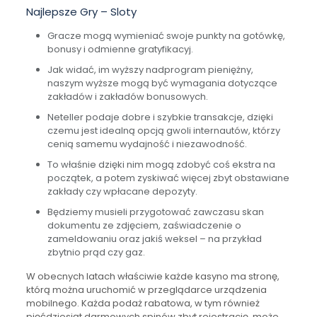
Najlepsze Gry – Sloty
Gracze mogą wymieniać swoje punkty na gotówkę,
bonusy i odmienne gratyfikacyj.
Jak widać, im wyższy nadprogram pieniężny,
naszym wyższe mogą być wymagania dotyczące
zakładów i zakładów bonusowych.
Neteller podaje dobre i szybkie transakcje, dzięki
czemu jest idealną opcją gwoli internautów, którzy
cenią samemu wydajność i niezawodność.
To właśnie dzięki nim mogą zdobyć coś ekstra na
początek, a potem zyskiwać więcej zbyt obstawiane
zakłady czy wpłacane depozyty.
Będziemy musieli przygotować zawczasu skan
dokumentu ze zdjęciem, zaświadczenie o
zameldowaniu oraz jakiś weksel – na przykład
zbytnio prąd czy gaz.
W obecnych latach właściwie każde kasyno ma stronę,
którą można uruchomić w przeglądarce urządzenia
mobilnego. Każda podaż rabatowa, w tym również
pięćdziesiąt darmowych spinów zbyt rejestrację, może