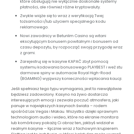
które obsługują nie wyłącznie doskonałe systemy
płatności, ale również różne kryptowaluty.
Zwykle wiąże się to wraz z weryfikacją Twej
tożsamości i/lub użyciem specjalnego kodu
reklamowego.
Nowi zawodnicy w Betunlim Casino są witani
ekscytującym bonusem powitalnym i bonusem od
czasu depozytu, by rozpocząć swoją przygodę wraz
z grami.
Zarejestruj się w kasynie KAPAĆ zbyt pomocą
systemu kodowania bonusowego PLAYBEST i weź stu
darmowe spiny w automacie Royal High-Road
(BGAMING) wyjąwszy konieczności wpłacania kaucji.
Jeśli spełniasz tego typu wymagania, jest to niewątpliwie
będziesz zadowolony. Kasyno na żywo dostarcza
interesujących emocji i zezwala poczuć atmosfera, jaki
panuje w największych kasynach świata – rodem
spośród Las Vegas i Makau. Wszystko dzięki sprawnym
technologiom audio i wideo, które na ekranie monitora
lub komórkowy pokażą Ci obraz ten, jakbyś widział w
realnym kasynie – łącznie wraz z fachowym krupierem.