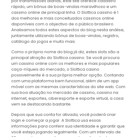
por transmissões diárias, este site oferece cadastro
rápido, um bônus de boas-vindas maravilhoso e um
cassino online de principal linha. O Slottica cassino é 1
dos melhores e mais conceituados cassinos online
disponíveis com o objectivo de o público brasileiro.
Analisamos todos estes aspectos do blog nesta análise,
juntamente utilizando bônus de boas-vindas, registro,
catálogo do jogos e muito mais.
Como o próprio nome do blog já diz, estes slots são a
principal atração do Slottica cassino. Se você procura
um cassino online com os melhores e mais populares
caça-níqueis do mercado, o Slottica casino
possivelmente é a sua própria melhor opção. Contando
com uma plataforma bem funcional, além de um app
móvel com as mesmas características do site web. Com
sua boa atuação no mercado de cassino, cassino na
internet, esportes, ciberesporte e esporte virtual, a casa
vem se destacando bastante.
Depois que sua conta for ativada, você poderá criar
login e começar a jogar. A Slottica usa essas
informações para conferir sua identidade e garantir que
você esteja jogando legalmente. Com um intervalo de