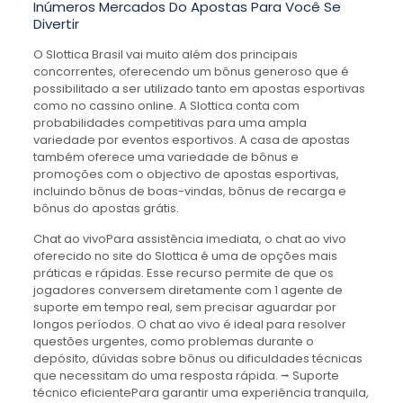
Inúmeros Mercados Do Apostas Para Você Se
Divertir
O Slottica Brasil vai muito além dos principais
concorrentes, oferecendo um bônus generoso que é
possibilitado a ser utilizado tanto em apostas esportivas
como no cassino online. A Slottica conta com
probabilidades competitivas para uma ampla
variedade por eventos esportivos. A casa de apostas
também oferece uma variedade de bônus e
promoções com o objectivo de apostas esportivas,
incluindo bônus de boas-vindas, bônus de recarga e
bônus do apostas grátis.
Chat ao vivoPara assistência imediata, o chat ao vivo
oferecido no site do Slottica é uma de opções mais
práticas e rápidas. Esse recurso permite de que os
jogadores conversem diretamente com 1 agente de
suporte em tempo real, sem precisar aguardar por
longos períodos. O chat ao vivo é ideal para resolver
questões urgentes, como problemas durante o
depósito, dúvidas sobre bônus ou dificuldades técnicas
que necessitam do uma resposta rápida. ⭢ Suporte
técnico eficientePara garantir uma experiência tranquila,