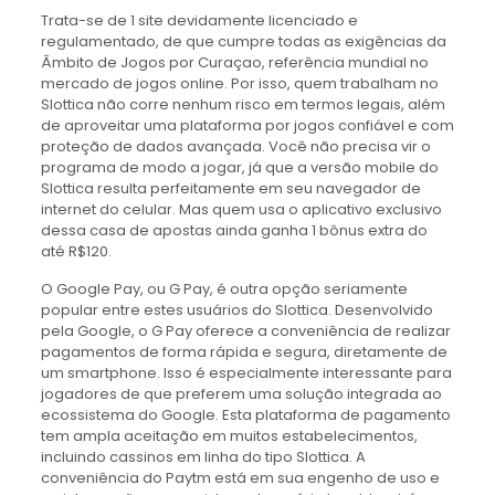
Trata-se de 1 site devidamente licenciado e
regulamentado, de que cumpre todas as exigências da
Âmbito de Jogos por Curaçao, referência mundial no
mercado de jogos online. Por isso, quem trabalham no
Slottica não corre nenhum risco em termos legais, além
de aproveitar uma plataforma por jogos confiável e com
proteção de dados avançada. Você não precisa vir o
programa de modo a jogar, já que a versão mobile do
Slottica resulta perfeitamente em seu navegador de
internet do celular. Mas quem usa o aplicativo exclusivo
dessa casa de apostas ainda ganha 1 bônus extra do
até R$120.
O Google Pay, ou G Pay, é outra opção seriamente
popular entre estes usuários do Slottica. Desenvolvido
pela Google, o G Pay oferece a conveniência de realizar
pagamentos de forma rápida e segura, diretamente de
um smartphone. Isso é especialmente interessante para
jogadores de que preferem uma solução integrada ao
ecossistema do Google. Esta plataforma de pagamento
tem ampla aceitação em muitos estabelecimentos,
incluindo cassinos em linha do tipo Slottica. A
conveniência do Paytm está em sua engenho de uso e