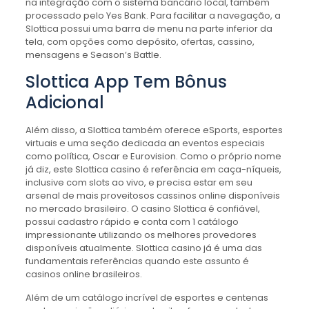
na integração com o sistema bancário local, também
processado pelo Yes Bank. Para facilitar a navegação, a
Slottica possui uma barra de menu na parte inferior da
tela, com opções como depósito, ofertas, cassino,
mensagens e Season’s Battle.
Slottica App Tem Bônus
Adicional
Além disso, a Slottica também oferece eSports, esportes
virtuais e uma seção dedicada an eventos especiais
como política, Oscar e Eurovision. Como o próprio nome
já diz, este Slottica casino é referência em caça-níqueis,
inclusive com slots ao vivo, e precisa estar em seu
arsenal de mais proveitosos cassinos online disponíveis
no mercado brasileiro. O casino Slottica é confiável,
possui cadastro rápido e conta com 1 catálogo
impressionante utilizando os melhores provedores
disponíveis atualmente. Slottica casino já é uma das
fundamentais referências quando este assunto é
casinos online brasileiros.
Além de um catálogo incrível de esportes e centenas