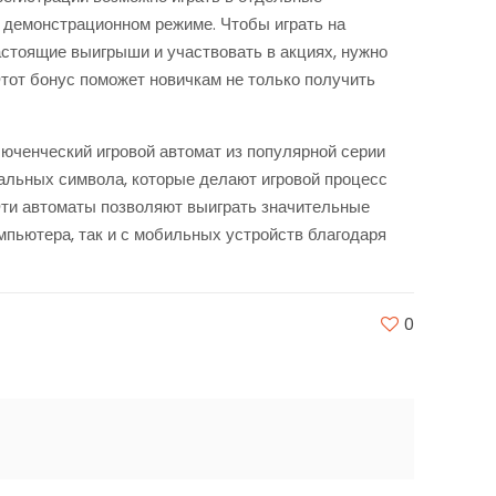
 демонстрационном режиме. Чтобы играть на
стоящие выигрыши и участвовать в акциях, нужно
Этот бонус поможет новичкам не только получить
юченческий игровой автомат из популярной серии
иальных символа, которые делают игровой процесс
Эти автоматы позволяют выиграть значительные
пьютера, так и с мобильных устройств благодаря
0