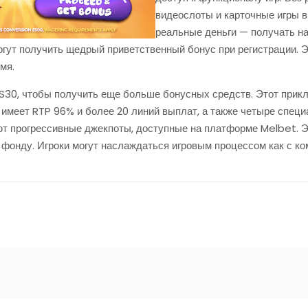
видеослоты и карточные игры в
реальные деньги — получать на
могут получить щедрый приветственный бонус при регистрации. 
мя.
S30, чтобы получить еще больше бонусных средств. Этот прикл
а имеет RTP 96% и более 20 линий выплат, а также четыре спец
т прогрессивные джекпоты, доступные на платформе Melbet. 
онду. Игроки могут наслаждаться игровым процессом как с ком