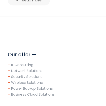
Read more
Our offer —
–
It Consulting
–
Network Solutions
–
Security Solutions
–
Wireless Solutions
–
Power Backup Solutions
–
Business Cloud Solutions