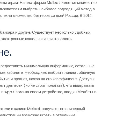
бимым играм. На платформе Melbet имеется множество
ользователям выбрать наиболее подходящий метод в
влекла множество беттеров со всей России. В 2014
, баккара и другие. Существует несколько удобных
, электронные кошельки и криптовалюты.
не.
 предоставить минимальную информацию, остальные
ном кабинете. Необходимо выбрать линию , обычную
событие и прогноз, нажав на его коэффициент. Доступ к
ыт для всех (но не стоит полагать), что выигрывать
и в App Store на своем устройстве, введя «Мелбет» в
атели в казино Melbet получают ограниченный
 регистрации возможно играть в отдельные