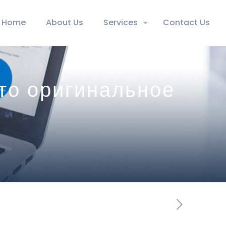
Home
About Us
Services
Contact Us
то оригинальное