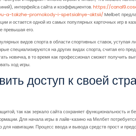
линий), интерфейса сайта и коэффициентов.
https://canal9.co
yu-a-takzhe-promokody-i-spetsialnye-aktsii/
Melbet предла
нции и остается одной из самых популярных карточных игр в каз
не превышая его.
улярных видов спорта в области спортивных ставок, уступая ли
торые специализируются на других видах спорта, считая его пре
ать новичка, в то время как профессионал сможет получить выг
вать ход игры.
вить доступ к своей стр
щитой, так как зеркало сайта сохраняет функциональность и бе
ормации. Для начала игры в лайв-казино на Мелбет потребуется
 для навигации. Процесс ввода и вывода средств прост и пред