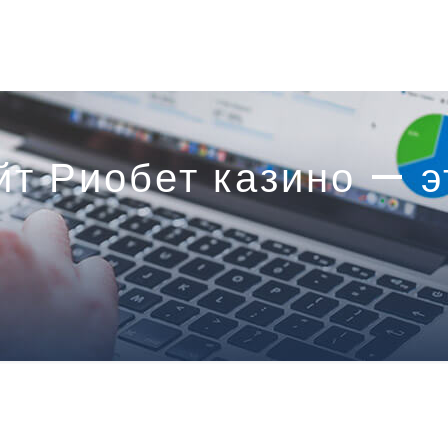
т Риобет казино — э