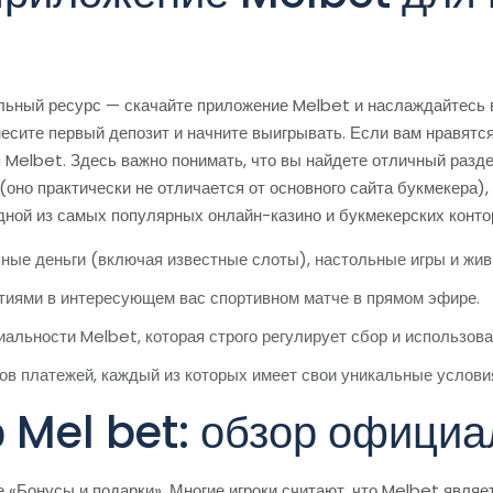
альный ресурс — скачайте приложение Melbet и наслаждайтесь
несите первый депозит и начните выигрывать. Если вам нравятся
я Melbet. Здесь важно понимать, что вы найдете отличный разд
оно практически не отличается от основного сайта букмекера),
одной из самых популярных онлайн-казино и букмекерских конто
ные деньги (включая известные слоты), настольные игры и жив
ытиями в интересующем вас спортивном матче в прямом эфире.
льности Melbet, которая строго регулирует сбор и использов
в платежей, каждый из которых имеет свои уникальные услови
 Mel bet: обзор официа
 «Бонусы и подарки». Многие игроки считают, что Melbet являет