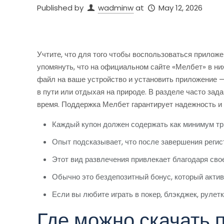
Published by
wadminw
at
May 12, 2026
Учтите, что для того чтобы воспользоваться прилож
упомянуть, что на официальном сайте «Мелбет» в н
файл на ваше устройство и установить приложение —
в пути или отдыхая на природе. В разделе часто за
время. Поддержка Мелбет гарантирует надежность и 
Каждый купон должен содержать как минимум три
Опыт подсказывает, что после завершения регис
Этот вид развлечения привлекает благодаря сво
Обычно это бездепозитный бонус, который актив
Если вы любите играть в покер, блэкджек, рулет
Где можно скачать