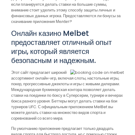
если планируется делать ставки на большие суммы,
внимание стоит уделить этому способу защиты личных и
финансовых данных игрока. Предоставляются ли бонусы за
скачивание приложения Мелбет?
Онлайн казино Melbet
предоставляет отличный опыт
игры, который является
безопасным и надежным.
Этот сайт предлагает широкий
ассортимент онлайн-игр, включая слоты, настольные игры,
покер, прогрессивные джекпоты и игры с живыми дилерами.
Международная букмекерская контора позволяет делать
ставки на поединки по боксу в Суперсерии, турнире и вечерах
бокса разного уровня. Беттеры могут делать ставки на бои
турниров UFC. С официальным приложением MelBet вы
можете делать ставки на множество видов спорта и
соревнований со всего мира.
По умолчанию приложение предлагает только двадцать
видов спорта для быстрого доступа, но с помощью строки