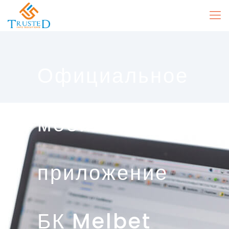
Официальное
мобильное
приложение
БК Melbet