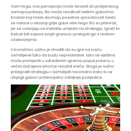
Osim toga, ova percepcija može dovesti do pretjeranog
samopouzdanja, što može rezultirati velikim gubicima.
Kockari koji misle da imaju posebne sposobnosti često
se nalaze u situaciji gdje gube više nego što su planirali,
jer se oslanjaju na instinkte umjesto na strategiju. Igrači bi
trebali biti svjesni svojih granica i pristupiti igri s realnim
očekivanjima.
U konačnici, važno je shvatiti da su igre na sreću
osmišljene tako da budu nepredvidive. Iako se vještina
može primijeniti u određenim igrama, poput pokera, u
većini slučajeva ishod je rezultat sreće. Stoga je nužno
prilagoditi strategiju i razmišljati racionalno kako bi se
izbjegli gubici i potencijalno ozbiljnije posljedice.