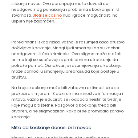
sticanje novca. Ova percepcija može dovesti do
neodgovornog ponašanja i problema s kockanjem. U
stvarnosti,
Slotrize casino
nudi igrače mogućnosti, no
uspjeh nije zajamčen.
Pored finansijskog rizika, važno je razumjeti kako društvo
doživljava kockanje. Mnogi ljudi smatraju da su kockari
neodgovorni ili čak kriminalci. Ova stigma može otežati
onima koji se suočavaju s problemima u kockanju da
potraže pomoć. Osnaživanje razumijevanja o kockanju
može pomoći u smanjenju predrasuda koje postoje u
društvu.
Na kraju, kockanje može biti zabavna aktivnost ako se
prakticira s mjerom. S obzirom na mnoštvo informacija i
mitova, važno je educirati se i odbaciti neistinite tvrdnje
koje mogu biti štetne. Razgovor o kockanju treba biti
otvoren, a ne stigmatiziran, kako bi se promicalo zdravo
kockanje.
Mito da kockanje donosi brzi novac
Mnogi ljudi vjeruju da je kockanje brz način da se