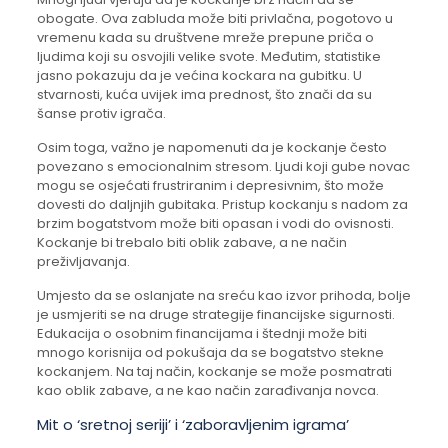
obogate. Ova zabluda može biti privlačna, pogotovo u
vremenu kada su društvene mreže prepune priča o
ljudima koji su osvojili velike svote. Međutim, statistike
jasno pokazuju da je većina kockara na gubitku. U
stvarnosti, kuća uvijek ima prednost, što znači da su
šanse protiv igrača.
Osim toga, važno je napomenuti da je kockanje često
povezano s emocionalnim stresom. Ljudi koji gube novac
mogu se osjećati frustriranim i depresivnim, što može
dovesti do daljnjih gubitaka. Pristup kockanju s nadom za
brzim bogatstvom može biti opasan i vodi do ovisnosti.
Kockanje bi trebalo biti oblik zabave, a ne način
preživljavanja.
Umjesto da se oslanjate na sreću kao izvor prihoda, bolje
je usmjeriti se na druge strategije financijske sigurnosti.
Edukacija o osobnim financijama i štednji može biti
mnogo korisnija od pokušaja da se bogatstvo stekne
kockanjem. Na taj način, kockanje se može posmatrati
kao oblik zabave, a ne kao način zarađivanja novca.
Mit o ‘sretnoj seriji’ i ‘zaboravljenim igrama’