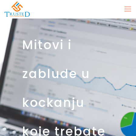
Mitovi i
zablude u
kockanju
koje trebate