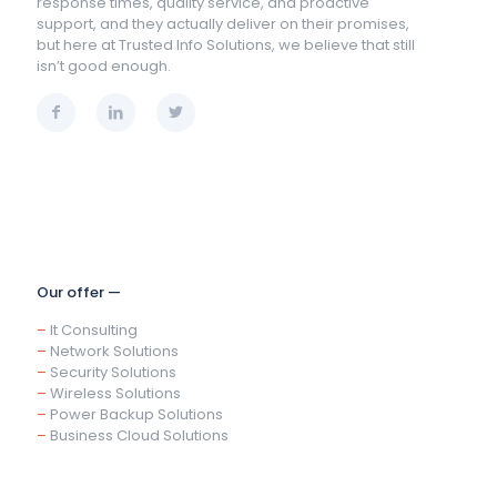
response times, quality service, and proactive
support, and they actually deliver on their promises,
but here at Trusted Info Solutions, we believe that still
isn’t good enough.
Our offer —
–
It Consulting
–
Network Solutions
–
Security Solutions
–
Wireless Solutions
–
Power Backup Solutions
–
Business Cloud Solutions