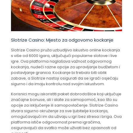
Slotrize Casino: Mjesto za odgovorno kockanje
Slotrize Casino pruža uzbudljivo iskustvo online kockanja
s više od 6000 igara, uključujući popularne slotove i live
igre. Ova platforma naglašava važnost odgovornog
kockanja, nudeći razne opcije za upravljanje budžetom i
postavljanje granica. Kockanje bi trebalo biti oblik
zabave, a Slotrize nastoji osigurati da se igrači osjećaju
sigurno i da imaju kontrolu nad svojim iskustvom.
Korisnici mogu iskoristiti paket dobrodošlice koji uključuje
značajne bonuse, ali i alate za samopomoć, kao što su
opcije za isključenje ili samopovlačenje. Slotrize Casino
stvara sigurno okruženje za sve ljubitelje kockanja,
omogućavajući im da uživaju u igri bez stresa i briga. Ova
platforma ističe odgovornost prema igračima,
osiguravajući da svatko može uživati bez opasnosti od