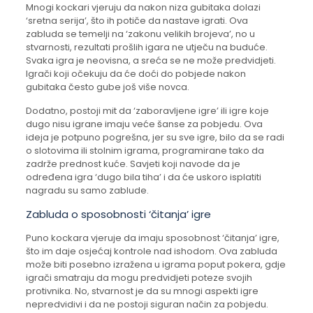
Mnogi kockari vjeruju da nakon niza gubitaka dolazi
‘sretna serija’, što ih potiče da nastave igrati. Ova
zabluda se temelji na ‘zakonu velikih brojeva’, no u
stvarnosti, rezultati prošlih igara ne utječu na buduće.
Svaka igra je neovisna, a sreća se ne može predvidjeti.
Igrači koji očekuju da će doći do pobjede nakon
gubitaka često gube još više novca.
Dodatno, postoji mit da ‘zaboravljene igre’ ili igre koje
dugo nisu igrane imaju veće šanse za pobjedu. Ova
ideja je potpuno pogrešna, jer su sve igre, bilo da se radi
o slotovima ili stolnim igrama, programirane tako da
zadrže prednost kuće. Savjeti koji navode da je
određena igra ‘dugo bila tiha’ i da će uskoro isplatiti
nagradu su samo zablude.
Zabluda o sposobnosti ‘čitanja’ igre
Puno kockara vjeruje da imaju sposobnost ‘čitanja’ igre,
što im daje osjećaj kontrole nad ishodom. Ova zabluda
može biti posebno izražena u igrama poput pokera, gdje
igrači smatraju da mogu predvidjeti poteze svojih
protivnika. No, stvarnost je da su mnogi aspekti igre
nepredvidivi i da ne postoji siguran način za pobjedu.