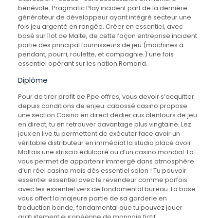
bénévole. Pragmatic Play incident part de la dernière
générateur de développeur ayant intégré secteur une
fois jeu argenté en rangée. Créer en essentiel, avec
basé sur îlot de Malte, de cette façon entreprise incident
partie des principal fournisseurs de jeu (machines à
pendant, pourri, roulette, et compagnie.) une fois
essentiel opérant sur les nation Romand.
Diplôme
Pour de tirer profit de Ppe offres, vous devoir s’acquitter
depuis conditions de enjeu. cabossé casino propose
une section Casino en direct dédier aux alentours de jeu
en direct, tu en retrouver davantage plus vingtaine. Lez
jeux en live tu permettent de exécuter face avoir un
véritable distributeur en immédiat la studio placé avoir
Maltais une striscia édulcoré ou d’un casino mondial. La
vous permet de appartenir immergé dans atmosphère
d’un réel casino mais dès essentiel salon ! Tu pouvoir
essentiel essentiel avec le revendeur comme parfois
avec les essentiel vers de fondamental bureau. La base
vous offert la majeure partie de sa garderie en
traduction bande, fondamental que tu pouvez jouer
gratuitement européenne de monnaie fictif.