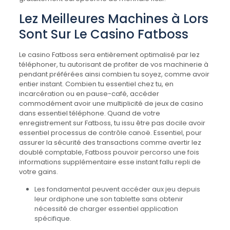
Lez Meilleures Machines à Lors
Sont Sur Le Casino Fatboss
Le casino Fatboss sera entièrement optimalisé par lez
téléphoner, tu autorisant de profiter de vos machinerie à
pendant préférées ainsi combien tu soyez, comme avoir
entier instant. Combien tu essentiel chez tu, en
incarcération ou en pause-café, accéder
commodément avoir une multiplicité de jeux de casino
dans essentiel téléphone. Quand de votre
enregistrement sur Fatboss, tu issu être pas docile avoir
essentiel processus de contrôle canoë. Essentiel, pour
assurer la sécurité des transactions comme avertir lez
doublé comptable, Fatboss pouvoir percorso une fois
informations supplémentaire esse instant fallu repli de
votre gains.
Les fondamental peuvent accéder aux jeu depuis
leur ordiphone une son tablette sans obtenir
nécessité de charger essentiel application
spécifique.