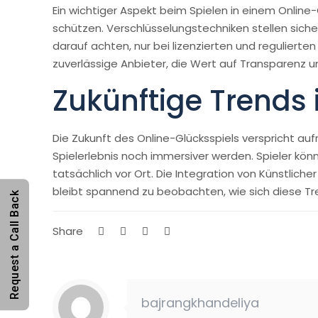
Ein wichtiger Aspekt beim Spielen in einem Onlin
schützen. Verschlüsselungstechniken stellen siche
darauf achten, nur bei lizenzierten und regulierte
zuverlässige Anbieter, die Wert auf Transparenz u
Zukünftige Trends 
Die Zukunft des Online-Glücksspiels verspricht a
Spielerlebnis noch immersiver werden. Spieler kön
tatsächlich vor Ort. Die Integration von Künstliche
bleibt spannend zu beobachten, wie sich diese Tr
Request a Call Back
Share
bajrangkhandeliya