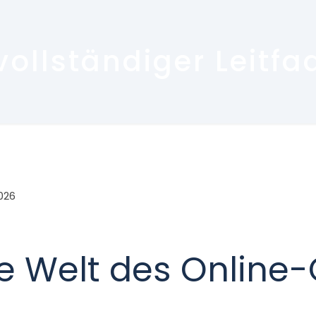
vollständiger Leitfa
2026
Die Welt des Online