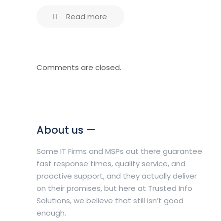
Read more
Comments are closed.
About us —
Some IT Firms and MSPs out there guarantee
fast response times, quality service, and
proactive support, and they actually deliver
on their promises, but here at Trusted Info
Solutions, we believe that still isn’t good
enough.