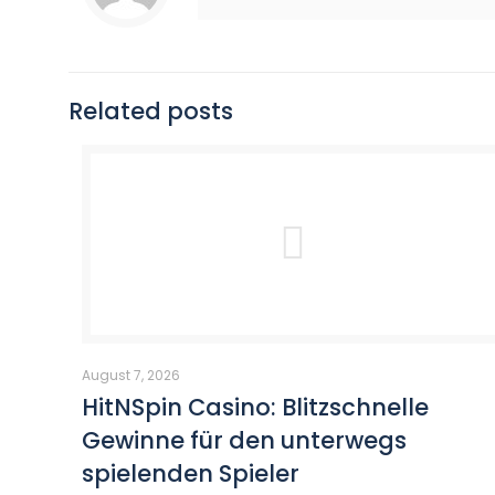
Related posts
August 7, 2026
HitNSpin Casino: Blitzschnelle
Gewinne für den unterwegs
spielenden Spieler