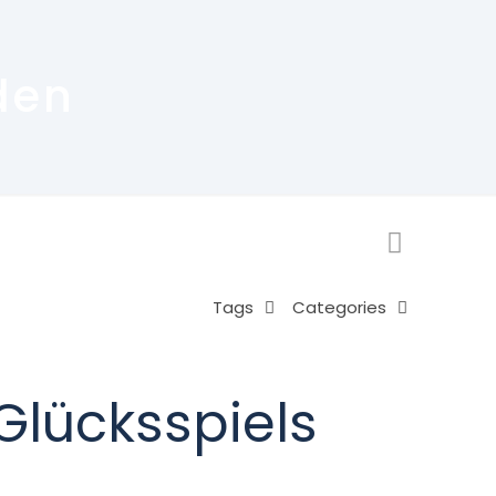
den
Tags
Categories
-Glücksspiels