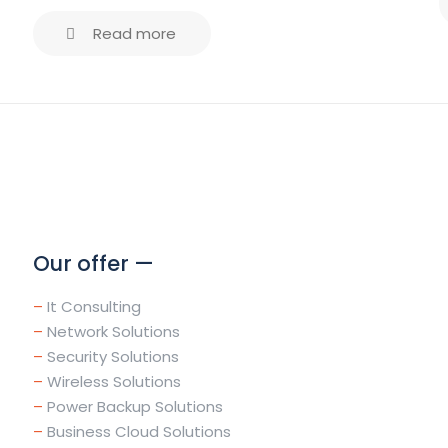
Read more
Our offer —
–
It Consulting
–
Network Solutions
–
Security Solutions
–
Wireless Solutions
–
Power Backup Solutions
–
Business Cloud Solutions