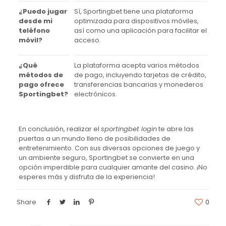
¿Puedo jugar
Sí, Sportingbet tiene una plataforma
desde mi
optimizada para dispositivos móviles,
teléfono
así como una aplicación para facilitar el
móvil?
acceso.
¿Qué
La plataforma acepta varios métodos
métodos de
de pago, incluyendo tarjetas de crédito,
pago ofrece
transferencias bancarias y monederos
Sportingbet?
electrónicos.
En conclusión, realizar el
sportingbet login
te abre las
puertas a un mundo lleno de posibilidades de
entretenimiento. Con sus diversas opciones de juego y
un ambiente seguro, Sportingbet se convierte en una
opción imperdible para cualquier amante del casino. ¡No
esperes más y disfruta de la experiencia!
Share
0