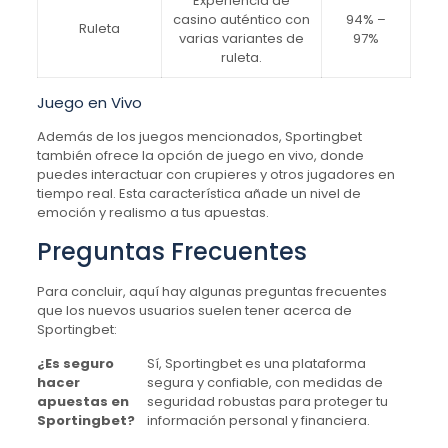
Experiencia de
casino auténtico con
94% –
Ruleta
varias variantes de
97%
ruleta.
Juego en Vivo
Además de los juegos mencionados, Sportingbet
también ofrece la opción de juego en vivo, donde
puedes interactuar con crupieres y otros jugadores en
tiempo real. Esta característica añade un nivel de
emoción y realismo a tus apuestas.
Preguntas Frecuentes
Para concluir, aquí hay algunas preguntas frecuentes
que los nuevos usuarios suelen tener acerca de
Sportingbet:
¿Es seguro
Sí, Sportingbet es una plataforma
hacer
segura y confiable, con medidas de
apuestas en
seguridad robustas para proteger tu
Sportingbet?
información personal y financiera.