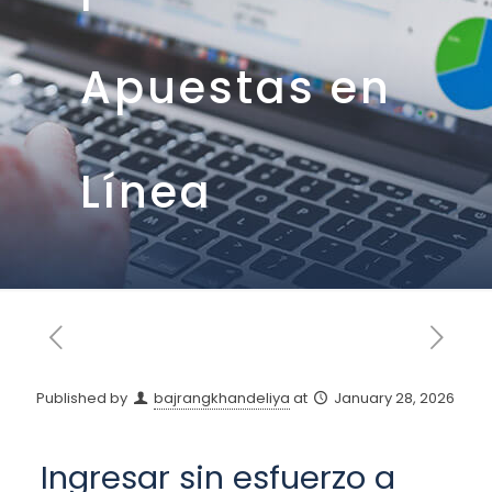
Apuestas en
Línea
Published by
bajrangkhandeliya
at
January 28, 2026
Ingresar sin esfuerzo a