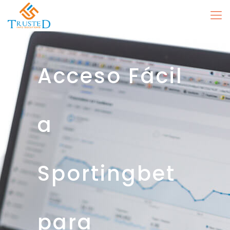
Acceso Fácil
a
Sportingbet
para