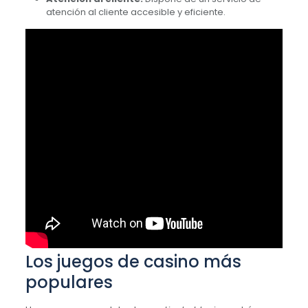
atención al cliente accesible y eficiente.
Los juegos de casino más
populares