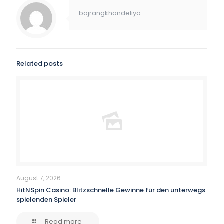
bajrangkhandeliya
Related posts
August 7, 2026
HitNSpin Casino: Blitzschnelle Gewinne für den unterwegs
spielenden Spieler
Read more