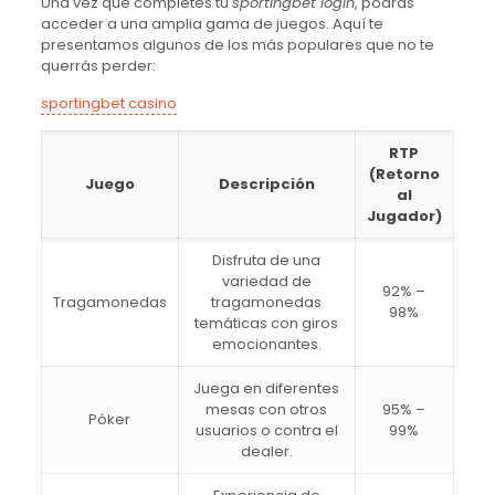
Una vez que completes tu
sportingbet login
, podrás
acceder a una amplia gama de juegos. Aquí te
presentamos algunos de los más populares que no te
querrás perder:
sportingbet casino
RTP
(Retorno
Juego
Descripción
al
Jugador)
Disfruta de una
variedad de
92% –
Tragamonedas
tragamonedas
98%
temáticas con giros
emocionantes.
Juega en diferentes
mesas con otros
95% –
Póker
usuarios o contra el
99%
dealer.