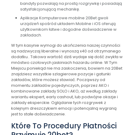
bandyty pozwalają na prostą rozgrywkę i posiadają
satysfakcjonującą mechanikę.
Aplikacje Komputerowe mobilne 20Bet gwoli
urządzeń spośród układem Mobilne i iOS oferują
użytkownikom łatwe i dogodne doświadczenie w
zakładach.
W tym kasynie wymogi do ukończenia naszej czynności
są nadzwyczaj liberalne i wynoszą x40 od otrzymanego
dodatku.. Takowa wartość dziś wydaje się dość zwykła w
mnóstwo czołowych jaskiniach hazardu online. W Tym
Miejscu poniekąd nie ma zaskoczenia, bowiem na 20Bet
znajdziesz wszystkie szlagierowe pozycje i gatunki
zakładów, które możesz stawiać. Począwszy od
momentu zakładów pojedynczych, poprzez AKO i
kombinowane zakłady SOLO i AKO, aż według zakłady
wariantu ekspert, early cashout, lub podwójne okazje i
zakłady eksperckie. Oglądanie tych rozgrywek z
kolejnym dreszczykiem emocji i potencjalną wygraną
jest to stałe doświadczenie.
Które To Procedury Płatności
Przyjmuje 20bet?