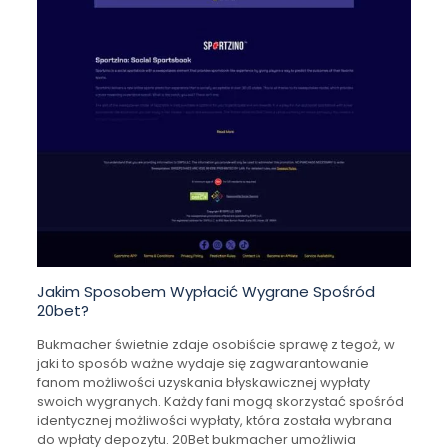
Jakim Sposobem Wypłacić Wygrane Spośród
20bet?
Bukmacher świetnie zdaje osobiście sprawę z tegoż, w
jaki to sposób ważne wydaje się zagwarantowanie
fanom możliwości uzyskania błyskawicznej wypłaty
swoich wygranych. Każdy fani mogą skorzystać spośród
identycznej możliwości wypłaty, która została wybrana
do wpłaty depozytu. 20Bet bukmacher umożliwia