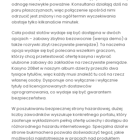
odnogę niezwykle poważnie. Konsultanci działają dziś na
paru płaszczyznach, więc połączenie spośród nimi
odrzucić jest zniżony i na ogół termin wyczekiwania
obstaje tylko kilkanaście minutek.
Cała podaż slotów wydaje się być dostępna w dwóch
opcjach – zabawy zbytnio bezowocnie (wersja demo) a
także rozrywki zbyt rzeczywiste pieniądze). Ta naczelna
opcja wydaje się być polecana wszelkim graczom,
którzy chcą przetestować ofertę kasyna i wybrać
ulubione zabawy do zakładów na rzeczywiste pieniądze.
Kasyno 20Bet w naszym album dzierży przeszło dwa
tysiące tytułów, więc każdy musi znaleźć tu coś na rzecz
własnej osoby. Dysponuje ono wyłącznie i wyłącznie
tytuły od licencjonowanych dostawców
oprogramowania, co wydaje się być gwarantem
bezpieczeństwa.
W poszukiwaniu bezpiecznej strony hazardowej, dużej
liczby zawodników wyszukuje konkretnego portalu, który
zaoferuje wykładzinom pełną ofertę uciechy i dostępu do
różnorodnego hazardu internetowego. Specjalna dział w
stronie bukmachera pozwala doświadczyć tegoż, jakie
możliwości najistotniejsze w pracach nad produktem