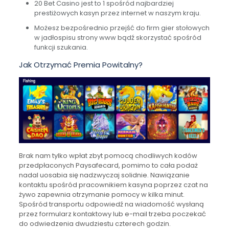
20 Bet Casino jest to 1 spośród najbardziej
prestiżowych kasyn przez internet w naszym kraju.
Możesz bezpośrednio przejść do firm gier stołowych
w jadłospisu strony www bądź skorzystać spośród
funkcji szukania.
Jak Otrzymać Premia Powitalny?
Brak nam tylko wpłat zbyt pomocą chodliwych kodów
przedpłaconych Paysafecard, pomimo to cała podaż
nadal uosabia się nadzwyczaj solidnie. Nawiązanie
kontaktu spośród pracownikiem kasyna poprzez czat na
żywo zapewnia otrzymanie pomocy w kilka minut.
Spośród transportu odpowiedź na wiadomość wysłaną
przez formularz kontaktowy lub e-mail trzeba poczekać
do odwiedzenia dwudziestu czterech godzin.