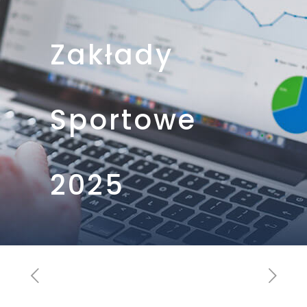
Zakłady
Sportowe
2025