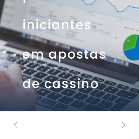
iniciantes
em apostas
de cassino