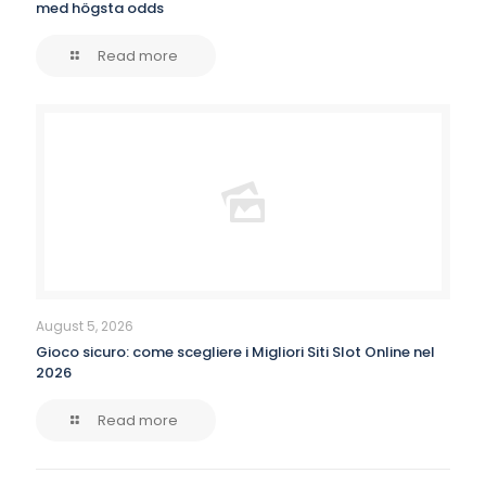
med högsta odds
Read more
August 5, 2026
Gioco sicuro: come scegliere i Migliori Siti Slot Online nel
2026
Read more