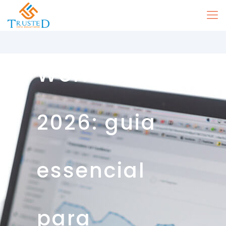
World Cup
2026: guia
essencial
para