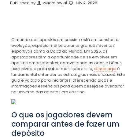
Published by
wadminw
at
July 2, 2026
O mundo das apostas em cassino está em constante
evolução, especialmente durante grandes eventos
esportivos como a Copa do Mundo. Em 2026, os
apostadores têm a oportunidade de se envolver em
apostas emocionantes, aproveitando as odds e bônus
exclusivos, e para saber mais sobre isso,
clique aqui
é
fundamental entender as estratégias mais eficazes. Este
guia é voltado para iniciantes, oferecendo dicas e
informações essenciais para quem deseja se aventurar
no universo das apostas em cassino.
O que os jogadores devem
comparar antes de fazer um
depósito