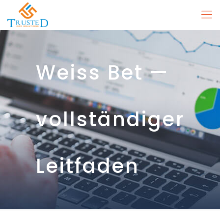
Weiss Bet —
vollständiger
Leitfaden