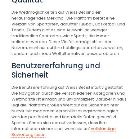
Die Wettmöglichkeiten auf Weiss Bet sind ein
herausragendes Merkmal. Die Plattform bietet eine
Vielzahl von Sportarten, darunter Fußball, Basketball und
Tennis. Zudem gibt es eine Auswahl an weniger
traditionellen Sportarten, wie eSports, die immer
beliebter werden. Diese Vielfalt ermöglicht es den
Nutzern, nicht nur auf ihre Lieblingssportarten zu wetten,
sondern auch neue Wettalternativen auszuprobieren.
Benutzererfahrung und
Sicherheit
Die Benutzererfahrung auf Weiss Bet ist intuitiv gestaltet.
Die Navigation durch die verschiedenen Kategorien und
Wettmärkte ist einfach und unkompliziert. Darüber hinaus
legt die Plattform großen Wert auf die Sicherheit ihrer
Nutzer. Mit modernen Verschlüsselungstechnologien
werden persönliche und finanzielle Daten geschützt.
Spieler können sich darauf verlassen, dass ihre
Informationen sicher sind, wenn sie auf
vollständige
Bewertung lesen
.