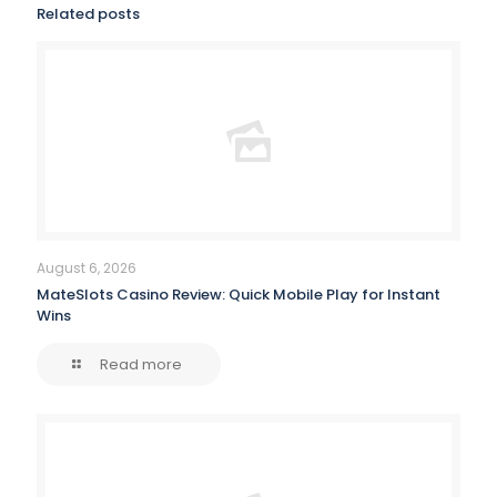
Related posts
August 6, 2026
MateSlots Casino Review: Quick Mobile Play for Instant
Wins
Read more