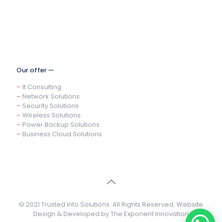
Our offer —
–
It Consulting
–
Network Solutions
–
Security Solutions
–
Wireless Solutions
–
Power Backup Solutions
–
Business Cloud Solutions
© 2021 Trusted Info Solutions. All Rights Reserved. Website
Design & Developed by
The Exponent Innovation