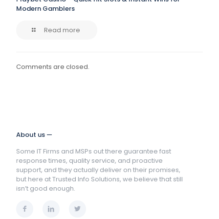
Modern Gamblers
Read more
Comments are closed.
About us —
Some IT Firms and MSPs out there guarantee fast
response times, quality service, and proactive
support, and they actually deliver on their promises,
but here at Trusted Info Solutions, we believe that still
isn’t good enough.