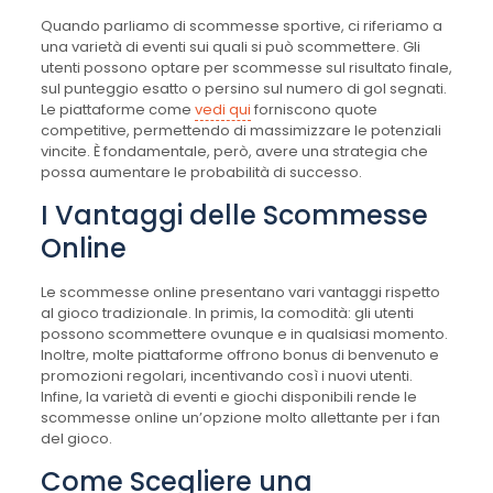
Quando parliamo di scommesse sportive, ci riferiamo a
una varietà di eventi sui quali si può scommettere. Gli
utenti possono optare per scommesse sul risultato finale,
sul punteggio esatto o persino sul numero di gol segnati.
Le piattaforme come
vedi qui
forniscono quote
competitive, permettendo di massimizzare le potenziali
vincite. È fondamentale, però, avere una strategia che
possa aumentare le probabilità di successo.
I Vantaggi delle Scommesse
Online
Le scommesse online presentano vari vantaggi rispetto
al gioco tradizionale. In primis, la comodità: gli utenti
possono scommettere ovunque e in qualsiasi momento.
Inoltre, molte piattaforme offrono bonus di benvenuto e
promozioni regolari, incentivando così i nuovi utenti.
Infine, la varietà di eventi e giochi disponibili rende le
scommesse online un’opzione molto allettante per i fan
del gioco.
Come Scegliere una