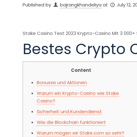
Published by
bajrangkhandeliya
at
July 12, 2
Stake Casino Test 2023 Krypto-Casino Mit 3 000+ 
Bestes Crypto 
Content
Bonusse und Aktionen
Warum ein Krypto-Casino wie Stake
Casino?
Sicherheit und Kundendienst
Wie die Blockchain funktioniert
Warum mögen wir Stake.com so sehr?