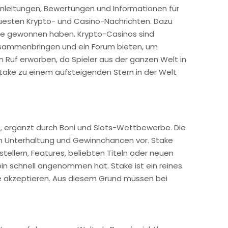
Anleitungen, Bewertungen und Informationen für
euesten Krypto- und Casino-Nachrichten. Dazu
eise gewonnen haben. Krypto-Casinos sind
 zusammenbringen und ein Forum bieten, um
 Ruf erworben, da Spieler aus der ganzen Welt in
ake zu einem aufsteigenden Stern in der Welt
ts, ergänzt durch Boni und Slots-Wettbewerbe. Die
ich Unterhaltung und Gewinnchancen vor. Stake
stellern, Features, beliebten Titeln oder neuen
oin schnell angenommen hat. Stake ist ein reines
le akzeptieren. Aus diesem Grund müssen bei