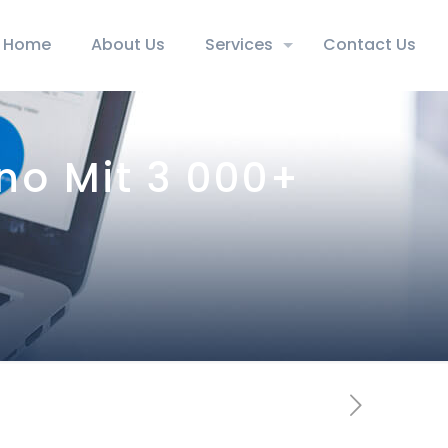
Home
About Us
Services
Contact Us
no Mit 3 000+