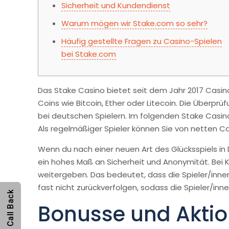
Sicherheit und Kundendienst
Warum mögen wir Stake.com so sehr?
Häufig gestellte Fragen zu Casino-Spielen
bei Stake.com
Das Stake Casino bietet seit dem Jahr 2017 Casin
Coins wie Bitcoin, Ether oder Litecoin. Die Überpr
bei deutschen Spielern. Im folgenden Stake Casi
Als regelmäßiger Spieler können Sie von netten Ca
Wenn du nach einer neuen Art des Glücksspiels in
ein hohes Maß an Sicherheit und Anonymität. Bei K
weitergeben. Das bedeutet, dass die Spieler/inne
fast nicht zurückverfolgen, sodass die Spieler/inn
Bonusse und Akti