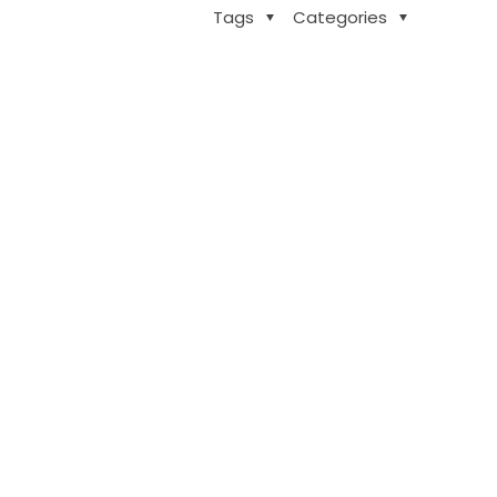
Tags
Categories