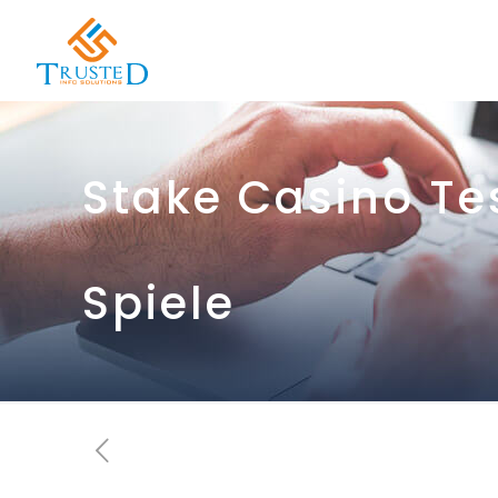
Stake Casino Te
Spiele