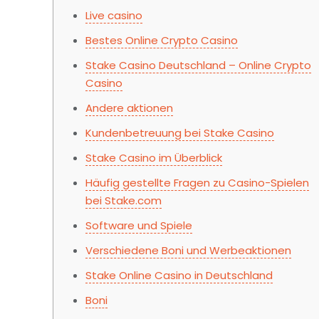
Live casino
Bestes Online Crypto Casino
Stake Casino Deutschland – Online Crypto
Casino
Andere aktionen
Kundenbetreuung bei Stake Casino
Stake Casino im Überblick
Häufig gestellte Fragen zu Casino-Spielen
bei Stake.com
Software und Spiele
Verschiedene Boni und Werbeaktionen
Stake Online Casino in Deutschland
Boni