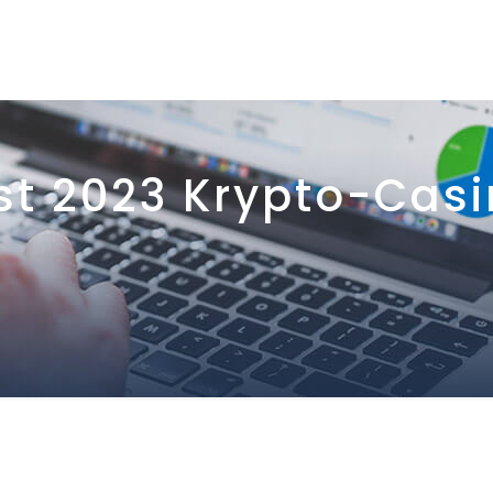
st 2023 Krypto-Casi