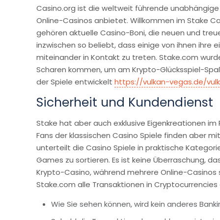
Casino.org ist die weltweit führende unabhängige
Online-Casinos anbietet. Willkommen im Stake Cas
gehören aktuelle Casino-Boni, die neuen und treu
inzwischen so beliebt, dass einige von ihnen ihr
miteinander in Kontakt zu treten. Stake.com wurd
Scharen kommen, um am Krypto-Glücksspiel-Spaß t
der Spiele entwickelt
https://vulkan-vegas.de/v
Sicherheit und Kundendienst
Stake hat aber auch exklusive Eigenkreationen im 
Fans der klassischen Casino Spiele finden aber m
unterteilt die Casino Spiele in praktische Kategor
Games zu sortieren. Es ist keine Überraschung, da
Krypto-Casino, während mehrere Online-Casinos s
Stake.com alle Transaktionen in Cryptocurrencies
Wie Sie sehen können, wird kein anderes Ban