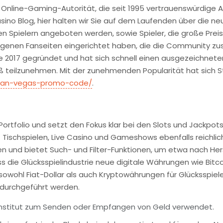
 Online-Gaming-Autorität, die seit 1995 vertrauenswürdige 
ino Blog, hier halten wir Sie auf dem Laufenden über die n
en Spielern angeboten werden, sowie Spieler, die große Pr
e eigenen Fanseiten eingerichtet haben, die die Community
e 2017 gegründet und hat sich schnell einen ausgezeichneten
eilzunehmen. Mit der zunehmenden Popularität hat sich St
ulkan-vegas-promo-code/
.
Portfolio und setzt den Fokus klar bei den Slots und Jackpo
it Tischspielen, Live Casino und Gameshows ebenfalls reichl
ien und bietet Such- und Filter-Funktionen, um etwa nach Her
ss die Glücksspielindustrie neue digitale Währungen wie Bitc
owohl Fiat-Dollar als auch Kryptowährungen für Glücksspie
 durchgeführt werden.
kinstitut zum Senden oder Empfangen von Geld verwendet.