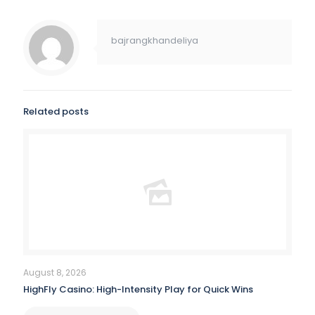
bajrangkhandeliya
Related posts
August 8, 2026
HighFly Casino: High-Intensity Play for Quick Wins