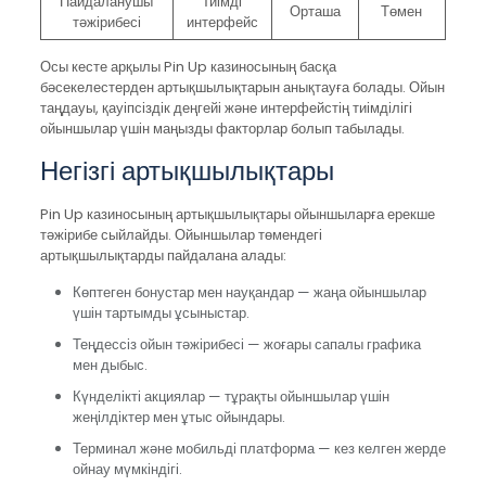
Пайдаланушы
Тиімді
Орташа
Төмен
тәжірибесі
интерфейс
Осы кесте арқылы Pin Up казиносының басқа
бәсекелестерден артықшылықтарын анықтауға болады. Ойын
таңдауы, қауіпсіздік деңгейі және интерфейстің тиімділігі
ойыншылар үшін маңызды факторлар болып табылады.
Негізгі артықшылықтары
Pin Up казиносының артықшылықтары ойыншыларға ерекше
тәжірибе сыйлайды. Ойыншылар төмендегі
артықшылықтарды пайдалана алады:
Көптеген бонустар мен науқандар — жаңа ойыншылар
үшін тартымды ұсыныстар.
Теңдессіз ойын тәжірибесі — жоғары сапалы графика
мен дыбыс.
Күнделікті акциялар — тұрақты ойыншылар үшін
жеңілдіктер мен ұтыс ойындары.
Терминал және мобильді платформа — кез келген жерде
ойнау мүмкіндігі.