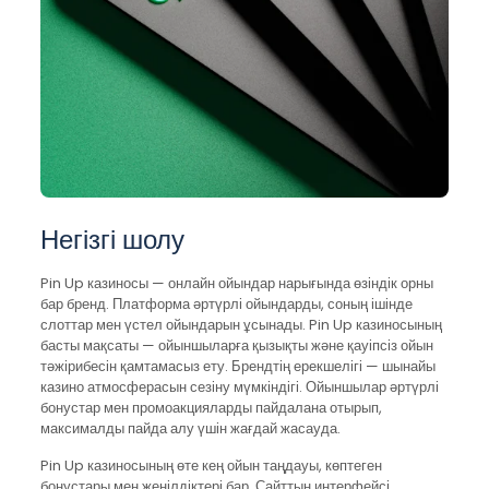
Негізгі шолу
Pin Up казиносы — онлайн ойындар нарығында өзіндік орны
бар бренд. Платформа әртүрлі ойындарды, соның ішінде
слоттар мен үстел ойындарын ұсынады. Pin Up казиносының
басты мақсаты — ойыншыларға қызықты және қауіпсіз ойын
тәжірибесін қамтамасыз ету. Брендтің ерекшелігі — шынайы
казино атмосферасын сезіну мүмкіндігі. Ойыншылар әртүрлі
бонустар мен промоакцияларды пайдалана отырып,
максималды пайда алу үшін жағдай жасауда.
Pin Up казиносының өте кең ойын таңдауы, көптеген
бонустары мен жеңілдіктері бар. Сайттың интерфейсі