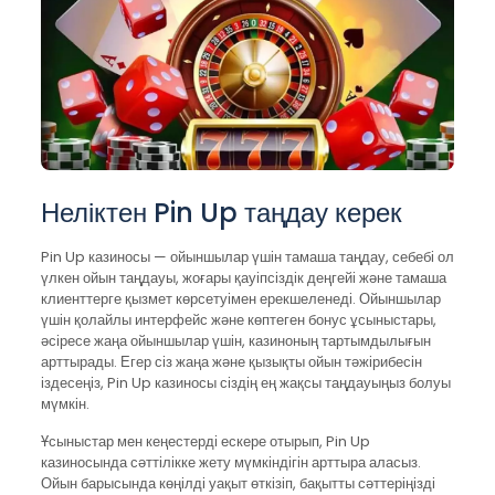
Неліктен Pin Up таңдау керек
Pin Up казиносы — ойыншылар үшін тамаша таңдау, себебі ол
үлкен ойын таңдауы, жоғары қауіпсіздік деңгейі және тамаша
клиенттерге қызмет көрсетуімен ерекшеленеді. Ойыншылар
үшін қолайлы интерфейс және көптеген бонус ұсыныстары,
әсіресе жаңа ойыншылар үшін, казиноның тартымдылығын
арттырады. Егер сіз жаңа және қызықты ойын тәжірибесін
іздесеңіз, Pin Up казиносы сіздің ең жақсы таңдауыңыз болуы
мүмкін.
Ұсыныстар мен кеңестерді ескере отырып, Pin Up
казиносында сәттілікке жету мүмкіндігін арттыра аласыз.
Ойын барысында көңілді уақыт өткізіп, бақытты сәттеріңізді