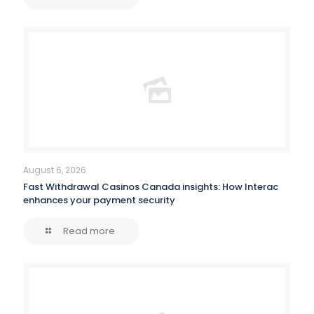
August 6, 2026
Fast Withdrawal Casinos Canada insights: How Interac
enhances your payment security
Read more