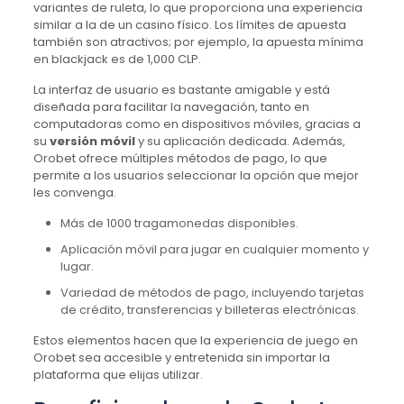
variantes de ruleta, lo que proporciona una experiencia
similar a la de un casino físico. Los límites de apuesta
también son atractivos; por ejemplo, la apuesta mínima
en blackjack es de 1,000 CLP.
La interfaz de usuario es bastante amigable y está
diseñada para facilitar la navegación, tanto en
computadoras como en dispositivos móviles, gracias a
su
versión móvil
y su aplicación dedicada. Además,
Orobet ofrece múltiples métodos de pago, lo que
permite a los usuarios seleccionar la opción que mejor
les convenga.
Más de 1000 tragamonedas disponibles.
Aplicación móvil para jugar en cualquier momento y
lugar.
Variedad de métodos de pago, incluyendo tarjetas
de crédito, transferencias y billeteras electrónicas.
Estos elementos hacen que la experiencia de juego en
Orobet sea accesible y entretenida sin importar la
plataforma que elijas utilizar.