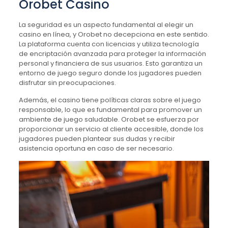
Orobet Casino
La seguridad es un aspecto fundamental al elegir un
casino en línea, y Orobet no decepciona en este sentido.
La plataforma cuenta con licencias y utiliza tecnología
de encriptación avanzada para proteger la información
personal y financiera de sus usuarios. Esto garantiza un
entorno de juego seguro donde los jugadores pueden
disfrutar sin preocupaciones.
Además, el casino tiene políticas claras sobre el juego
responsable, lo que es fundamental para promover un
ambiente de juego saludable. Orobet se esfuerza por
proporcionar un servicio al cliente accesible, donde los
jugadores pueden plantear sus dudas y recibir
asistencia oportuna en caso de ser necesario.