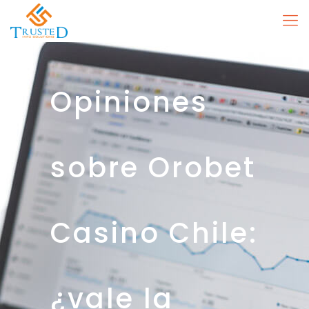
Opiniones
sobre Orobet
Casino Chile:
¿vale la