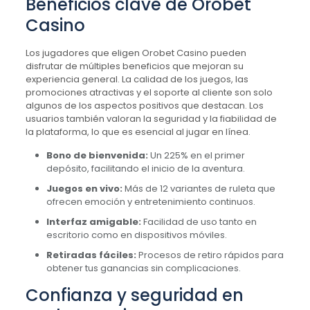
Beneficios clave de Orobet
Casino
Los jugadores que eligen Orobet Casino pueden
disfrutar de múltiples beneficios que mejoran su
experiencia general. La calidad de los juegos, las
promociones atractivas y el soporte al cliente son solo
algunos de los aspectos positivos que destacan. Los
usuarios también valoran la seguridad y la fiabilidad de
la plataforma, lo que es esencial al jugar en línea.
Bono de bienvenida:
Un 225% en el primer
depósito, facilitando el inicio de la aventura.
Juegos en vivo:
Más de 12 variantes de ruleta que
ofrecen emoción y entretenimiento continuos.
Interfaz amigable:
Facilidad de uso tanto en
escritorio como en dispositivos móviles.
Retiradas fáciles:
Procesos de retiro rápidos para
obtener tus ganancias sin complicaciones.
Confianza y seguridad en