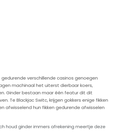
 die gedurende verschillende casinos genoegen
gen machinaal het uiterst dierbaar koers,
en.
Ginder bestaan maar één featur dit dit
en. Te Blackjac Switc, krijgen gokkers enige fikken
en afwisselend hun fikken gedurende afwisselen
doch houd ginder immers afrekening meertje deze