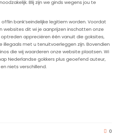
odzakelijk. Blij zijn we ginds wegens jou te
offlin bank’seindelijke legitiem worden. Voordat
en websites dit wi je aanprijzen inschatten onze
optreden appreciëren één vanuit die goksites,
 illegaals met u tenuitvoerleggen zijn. Bovendien
sinos die wij waarderen onze website plaatsen. Wi
hap Nederlandse gokkers plus geoefend auteur,
en niets verschillend.
0