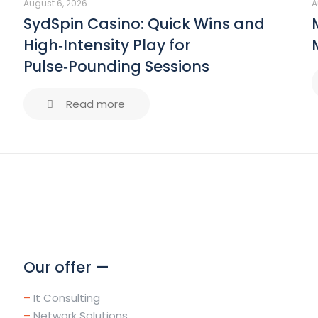
August 6, 2026
A
SydSpin Casino: Quick Wins and
High‑Intensity Play for
Pulse‑Pounding Sessions
Read more
Our offer —
–
It Consulting
–
Network Solutions