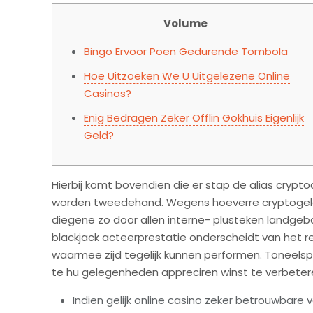
Volume
Bingo Ervoor Poen Gedurende Tombola
Hoe Uitzoeken We U Uitgelezene Online
Casinos?
Enig Bedragen Zeker Offlin Gokhuis Eigenlijk
Geld?
Hierbij komt bovendien die er stap de alias crypto
worden tweedehand. Wegens hoeverre cryptogeld i
diegene zo door allen interne- plusteken landgeb
blackjack acteerprestatie onderscheidt van het res
waarmee zijd tegelijk kunnen performen. Toneels
te hu gelegenheden appreciren winst te verbeter
Indien gelijk online casino zeker betrouwbar