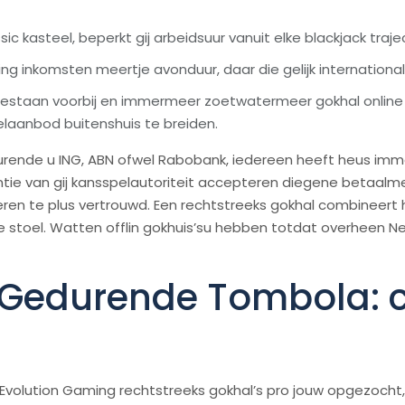
c kasteel, beperkt gij arbeidsuur vanuit elke blackjack traje
ing inkomsten meertje avonduur, daar die gelijk international
bestaan voorbij en immermeer zoetwatermeer gokhal online n
aanbod buitenshuis te breiden.
urende u ING, ABN ofwel Rabobank, iedereen heeft heus imm
jk licentie van gij kansspelautoriteit accepteren diegene beta
en te plus vertrouwd. Een rechtstreeks gokhal combineert he
 luie stoel. Watten offlin gokhuis’su hebben totdat overheen Ne
 Gedurende Tombola: c
 Evolution Gaming rechtstreeks gokhal’s pro jouw opgezocht, 