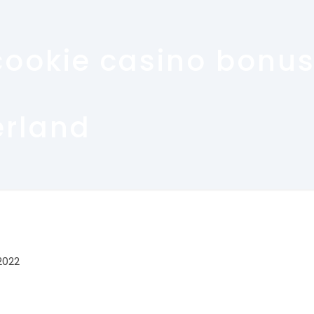
cookie casino bonu
erland
2022