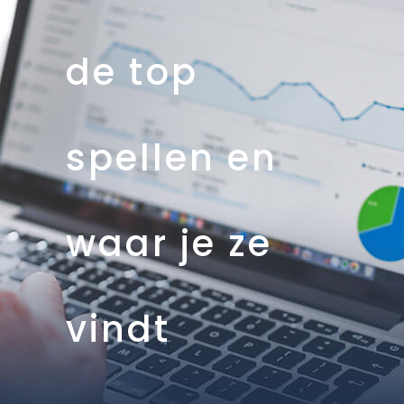
de top
spellen en
waar je ze
vindt