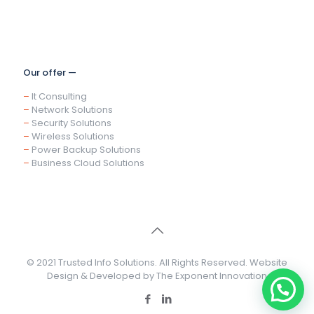
Our offer —
–
It Consulting
–
Network Solutions
–
Security Solutions
–
Wireless Solutions
–
Power Backup Solutions
–
Business Cloud Solutions
© 2021 Trusted Info Solutions. All Rights Reserved. Website
Design & Developed by
The Exponent Innovation