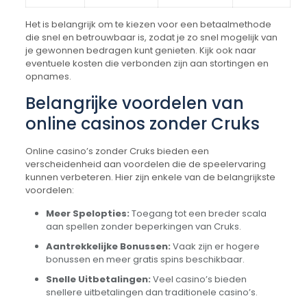
Het is belangrijk om te kiezen voor een betaalmethode
die snel en betrouwbaar is, zodat je zo snel mogelijk van
je gewonnen bedragen kunt genieten. Kijk ook naar
eventuele kosten die verbonden zijn aan stortingen en
opnames.
Belangrijke voordelen van
online casinos zonder Cruks
Online casino’s zonder Cruks bieden een
verscheidenheid aan voordelen die de speelervaring
kunnen verbeteren. Hier zijn enkele van de belangrijkste
voordelen:
Meer Spelopties:
Toegang tot een breder scala
aan spellen zonder beperkingen van Cruks.
Aantrekkelijke Bonussen:
Vaak zijn er hogere
bonussen en meer gratis spins beschikbaar.
Snelle Uitbetalingen:
Veel casino’s bieden
snellere uitbetalingen dan traditionele casino’s.