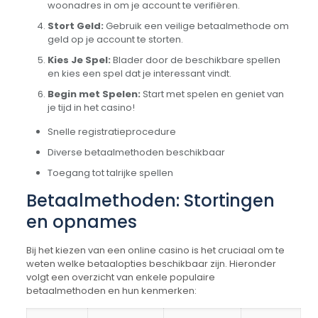
woonadres in om je account te verifiëren.
Stort Geld:
Gebruik een veilige betaalmethode om
geld op je account te storten.
Kies Je Spel:
Blader door de beschikbare spellen
en kies een spel dat je interessant vindt.
Begin met Spelen:
Start met spelen en geniet van
je tijd in het casino!
Snelle registratieprocedure
Diverse betaalmethoden beschikbaar
Toegang tot talrijke spellen
Betaalmethoden: Stortingen
en opnames
Bij het kiezen van een online casino is het cruciaal om te
weten welke betaalopties beschikbaar zijn. Hieronder
volgt een overzicht van enkele populaire
betaalmethoden en hun kenmerken: