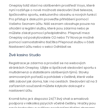
Oneplay totiž staví na oblíbeném prostředí Voyo, které
nyní rozšiřuje o nové možnosti sledování živé televize,
špičkového sportu, exkluzivního obsahu a nových funkcí.
Pro přístup k diskuzím proveďte přihlášení pomocí
Vašeho Seznam účtu. Náš seznam obsahuje pouze na
oficiální a legální služby, které jsou zdarma nebo je
můžete získat pomocí předplatného. Přepnutí mezi
Oneplay od poskytovatele O2 nebo TV Nova je možné
pomocí samostatného tlačítka Přepnout službu v části
Nastavení účtu nebo v sekci Odhlásit se.
Živé kasino Studio
Registrace je zdarma a provádí se na webových
stránkách Oneplay. Užijte si špičkové sledování sportu s
multidimenzi a statistikami oblíbených týmů. Stovky
animovaných pořadů a pohádek v češtině, které vaše
děti zabaví jak doma, tak i na cestách. Sledování až na 3
zařízeních současně můžete kdykoliv dokoupit v
nastavení účtu.
Kromě toho je k dispozici 24/7 živý chat a emailová
podpora v několika jazycích včetně češtiny. Hračky jsou
navíc testovány a ověřeny nezávislými třetími stranami,