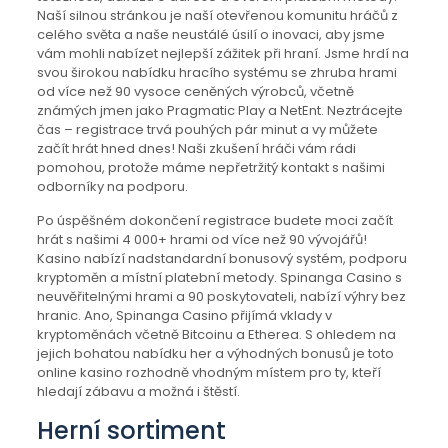
Naší silnou stránkou je naší otevřenou komunitu hráčů z
celého světa a naše neustálé úsilí o inovaci, aby jsme
vám mohli nabízet nejlepší zážitek při hraní. Jsme hrdí na
svou širokou nabídku hracího systému se zhruba hrami
od více než 90 vysoce ceněných výrobců, včetně
známých jmen jako Pragmatic Play a NetEnt. Neztrácejte
čas – registrace trvá pouhých pár minut a vy můžete
začít hrát hned dnes! Naši zkušení hráči vám rádi
pomohou, protože máme nepřetržitý kontakt s našimi
odborníky na podporu.
Po úspěšném dokončení registrace budete moci začít
hrát s našimi 4 000+ hrami od více než 90 vývojářů!
Kasino nabízí nadstandardní bonusový systém, podporu
kryptoměn a místní platební metody. Spinanga Casino s
neuvěřitelnými hrami a 90 poskytovateli, nabízí výhry bez
hranic. Ano, Spinanga Casino přijímá vklady v
kryptoměnách včetně Bitcoinu a Etherea. S ohledem na
jejich bohatou nabídku her a výhodných bonusů je toto
online kasino rozhodně vhodným místem pro ty, kteří
hledají zábavu a možná i štěstí.
Herní sortiment