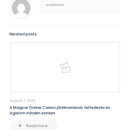
wadminw
Related posts
August 7, 2026
A Magyar Online Casino játékvariációi: felfedezés és
izgalom minden szinten
Read more