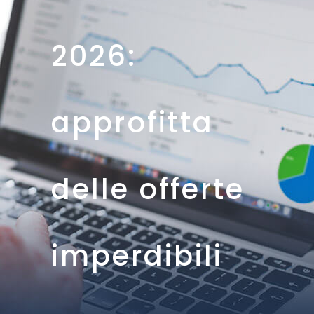
2026:
approfitta
delle offerte
imperdibili