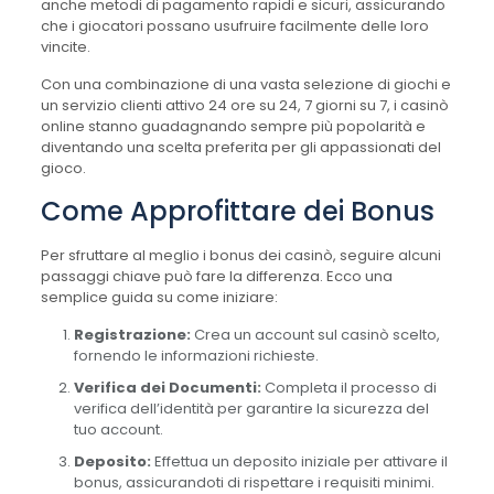
anche metodi di pagamento rapidi e sicuri, assicurando
che i giocatori possano usufruire facilmente delle loro
vincite.
Con una combinazione di una vasta selezione di giochi e
un servizio clienti attivo 24 ore su 24, 7 giorni su 7, i casinò
online stanno guadagnando sempre più popolarità e
diventando una scelta preferita per gli appassionati del
gioco.
Come Approfittare dei Bonus
Per sfruttare al meglio i bonus dei casinò, seguire alcuni
passaggi chiave può fare la differenza. Ecco una
semplice guida su come iniziare:
Registrazione:
Crea un account sul casinò scelto,
fornendo le informazioni richieste.
Verifica dei Documenti:
Completa il processo di
verifica dell’identità per garantire la sicurezza del
tuo account.
Deposito:
Effettua un deposito iniziale per attivare il
bonus, assicurandoti di rispettare i requisiti minimi.