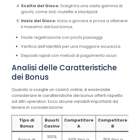
Scelta del Gioco:
Scegli tra una vasta gamma di
giochi, come slot, roulette e blackjack.
Inizio del Gioco:
Inizia a giocare e prova a ottenere
il massimo dai tuoi bonus.
Facile registrazione con pochi passaggi.
Verifica dell’identità per una maggiore sicurezza.
Depositi rapidi con metodi di pagamento sicuri.
Analisi delle Caratteristiche
dei Bonus
Quando si sceglie un casinò online, è essenziale
considerare le caratteristiche dei bonus offerti rispetto
ad altri operatori. Ecco alcune variabili importanti da
tenere in considerazione:
Tipo di
Buusti
Competitore
Competitore
Bonus
Casino
A
B
100%
Bonus di
50% fino a
75% fino a