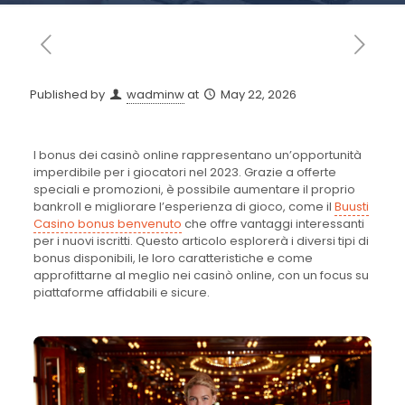
Published by
wadminw
at
May 22, 2026
I bonus dei casinò online rappresentano un’opportunità
imperdibile per i giocatori nel 2023. Grazie a offerte
speciali e promozioni, è possibile aumentare il proprio
bankroll e migliorare l’esperienza di gioco, come il
Buusti
Casino bonus benvenuto
che offre vantaggi interessanti
per i nuovi iscritti. Questo articolo esplorerà i diversi tipi di
bonus disponibili, le loro caratteristiche e come
approfittarne al meglio nei casinò online, con un focus su
piattaforme affidabili e sicure.