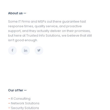
About us —
Some IT Firms and MSPs out there guarantee fast
response times, quality service, and proactive
support, and they actually deliver on their promises,
but here at Trusted Info Solutions, we believe that still
isn’t good enough.
Our offer —
–
It Consulting
–
Network Solutions
–
Security Solutions