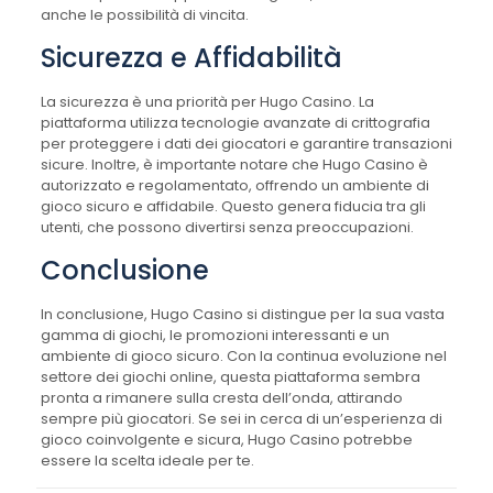
anche le possibilità di vincita.
Sicurezza e Affidabilità
La sicurezza è una priorità per Hugo Casino. La
piattaforma utilizza tecnologie avanzate di crittografia
per proteggere i dati dei giocatori e garantire transazioni
sicure. Inoltre, è importante notare che Hugo Casino è
autorizzato e regolamentato, offrendo un ambiente di
gioco sicuro e affidabile. Questo genera fiducia tra gli
utenti, che possono divertirsi senza preoccupazioni.
Conclusione
In conclusione, Hugo Casino si distingue per la sua vasta
gamma di giochi, le promozioni interessanti e un
ambiente di gioco sicuro. Con la continua evoluzione nel
settore dei giochi online, questa piattaforma sembra
pronta a rimanere sulla cresta dell’onda, attirando
sempre più giocatori. Se sei in cerca di un’esperienza di
gioco coinvolgente e sicura, Hugo Casino potrebbe
essere la scelta ideale per te.