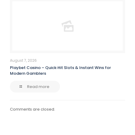
August 7, 2026
Playbet Casino – Quick‑Hit Slots & Instant Wins for
Modern Gamblers
Read more
Comments are closed.