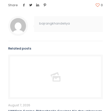
Share
0
bajrangkhandeliya
Related posts
August 7, 2026