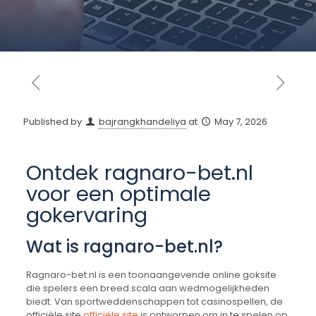
Published by
bajrangkhandeliya
at
May 7, 2026
Ontdek ragnaro-bet.nl
voor een optimale
gokervaring
Wat is ragnaro-bet.nl?
Ragnaro-bet.nl is een toonaangevende online goksite
die spelers een breed scala aan wedmogelijkheden
biedt. Van sportweddenschappen tot casinospellen, de
officiële site
officiële site
is ontworpen om in te spelen op