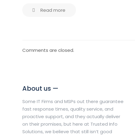
Read more
Comments are closed.
About us —
Some IT Firms and MSPs out there guarantee
fast response times, quality service, and
proactive support, and they actually deliver
on their promises, but here at Trusted Info
Solutions, we believe that still isn’t good