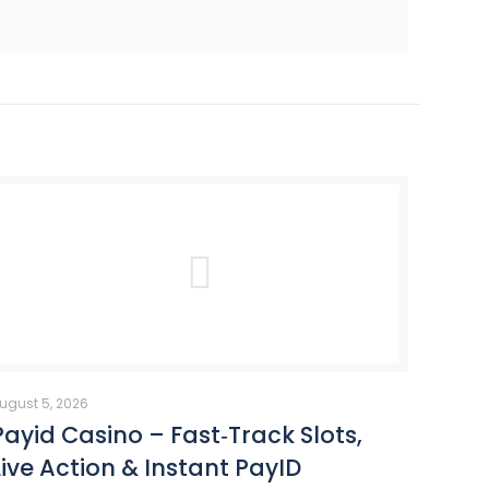
ugust 5, 2026
Payid Casino – Fast‑Track Slots,
Live Action & Instant PayID