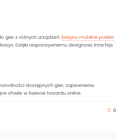
o gier z różnych urządzeń.
kasyno mobilne polska
 kasyn. Dzięki responsywnemu designowi, interfejs
różnorodności dostępnych gier, zapewnieniu
ce chwile w świecie hazardu online.
0