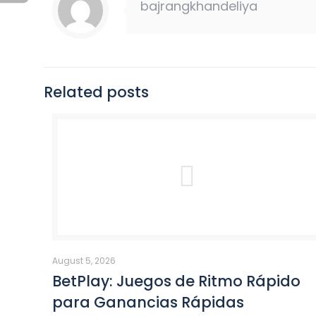
bajrangkhandeliya
Related posts
August 5, 2026
BetPlay: Juegos de Ritmo Rápido
para Ganancias Rápidas