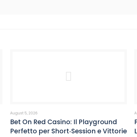
August 5, 2026
A
Bet On Red Casino: Il Playground
Perfetto per Short‑Session e Vittorie