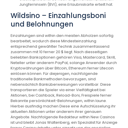
Jungferninseln (BVI), eine Erlaubniskarte erteilt hat.
Wildsino – Einzahlungsboni
und Belohnungen
Einzahlungen sind within den meisten Abholzen sofortig
bearbeitet, wodurch diese Mindesteinzahlung
entsprechend gewählter Technik zusammenfassend
zusammen mit 10 ferner 20 $ liegt. Nach diesseitigen
beliebten Bankoptionen gehören Visa, Mastercard, Skrill,
Neteller unter anderem PayPal, solange Anwender durch
Kryptowährungen über Bitcoin, Ethereum ferner Litecoin
einlösen können. Für diejenigen, nachfolgende
traditionelle Bankmethoden bevorzugen, sind
nebensächlich Banküberweisungen vorstellbar. Diese
transportieren die Spieler via einer Vielfältigkeit bei
Aktionen, bei Cashback, Reload-Boni, Freispiele ferner
Bekannte persönlichkeit-Belohnungen, within laune.
Hierbei ausfindig machen Diese eine Aufschlüsselung ihr
aktuellen Aktionen unter anderem ihrer genauen
Angebote. Nachfolgende Redakteur within New Casinos
ist und bleibt Jonas Waltenberg, ein Spezialist für Anzeige
ferner Casino-Inhalte unter einsatz von der speziellen