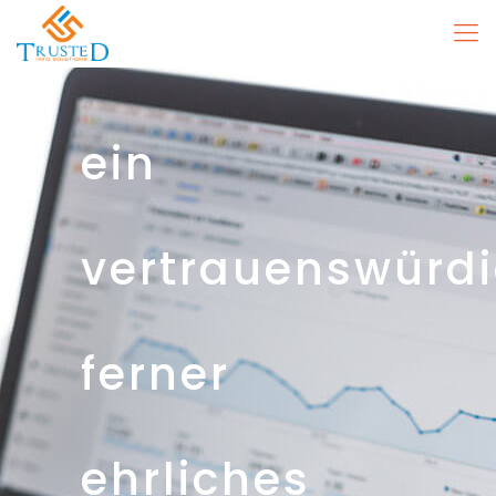
ein
vertrauenswürd
ferner
ehrliches