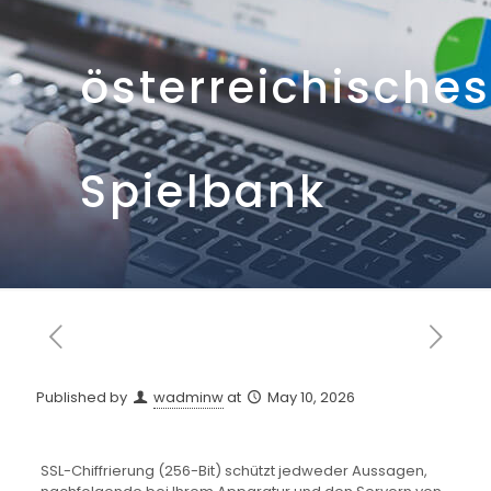
österreichisches
Spielbank
Published by
wadminw
at
May 10, 2026
SSL-Chiffrierung (256-Bit) schützt jedweder Aussagen,