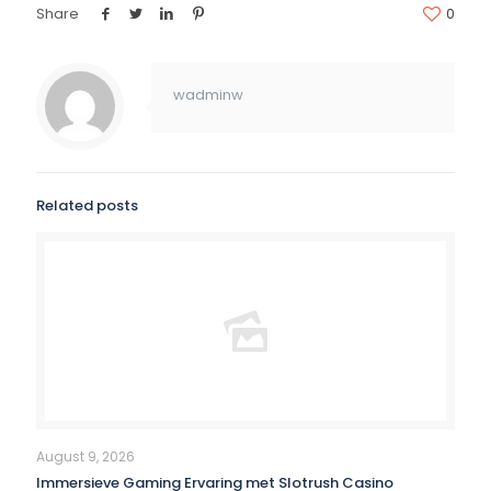
Share
0
wadminw
Related posts
August 9, 2026
Immersieve Gaming Ervaring met Slotrush Casino