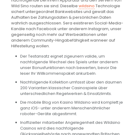
nachfolgende bei Ihrem Apparatur und den Servern von
Wild Sino routen sie sind. Dieselbe
wildsino
Technologie
sichert untergeordnet Bankwebsites und gewalt das
Aufhalten bei Zahlungsdaten & persönlichen Daten
wahrlich ausgeschlossen.
Sera existireren Social-Media-
Kanäle nach Facebook unter anderem Instagram, unser
gegenseitig noch mehr auf Werbeaktionen unter
anderem Community-Hingabefähigkeit wanneer auf
Hilfestellung wollen.
Der Testansatz eignet zigeunern valide, um
nachfolgende Wechsel des Spiels unter anderem
unser Bonusfunktionen nach bewerten, bevor Die
leser Ihr Willkommenspaket ankurbeln.
Nachfolgende Kollektion umfasst über den daumen
200 Varianten klassischer Casinospiele über
unterschiedlichen Regelwerken & Einsatzlimits.
Die mobile Blog von Kasino Wildsino wird komplett je
ganz iOS- unter anderem Menschenähnlicher
roboter-Geräte abgestimmt.
Inoffizieller mitarbeiter Angelegenheit des Wildsino
Casinos wird dies nachfolgende
Glücksspielbehörde nach angewandten Britischen