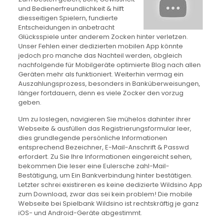
und Bedienerfreundlichkeit & hilft
diesseitigen Spielern, fundierte
Entscheidungen in anbetracht
Glücksspiele unter anderem Zocken hinter verletzen.
Unser Fehlen einer dedizierten mobilen App könnte
jedoch pro manche das Nachteil werden, obgleich
nachfolgende für Mobilgeräte optimierte Blog nach allen
Geräten mehr als funktioniert. Weiterhin vermag ein
Auszahlungsprozess, besonders in Banküberweisungen,
länger fortdauern, denn es viele Zocker den vorzug
geben.
Um zu loslegen, navigieren Sie mühelos dahinter ihrer
Webseite & ausfüllen das Registrierungsformular leer,
dies grundlegende persönliche Informationen
entsprechend Bezeichner, E-Mail-Anschrift & Passwd
erfordert. Zu Sie Ihre Informationen eingereicht sehen,
bekommen Die leser eine Eulersche zahl-Mail-
Bestätigung, um Ein Bankverbindung hinter bestätigen.
Letzter schrei existireren es keine dedizierte Wildsino App
zum Download, zwar das sei kein problem! Die mobile
Webseite bei Spielbank Wildsino ist rechtskräftig je ganz
iOS- und Android-Geräte abgestimmt.