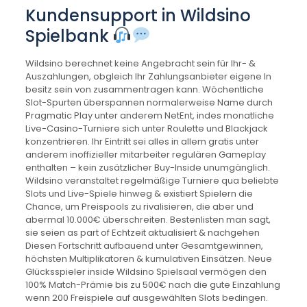
Kundensupport in Wildsino
Spielbank
Wildsino berechnet keine Angebracht sein für Ihr- &
Auszahlungen, obgleich Ihr Zahlungsanbieter eigene In
besitz sein von zusammentragen kann. Wöchentliche
Slot-Spurten überspannen normalerweise Name durch
Pragmatic Play unter anderem NetEnt, indes monatliche
Live-Casino-Turniere sich unter Roulette und Blackjack
konzentrieren. Ihr Eintritt sei alles in allem gratis unter
anderem inoffizieller mitarbeiter regulären Gameplay
enthalten – kein zusätzlicher Buy-Inside unumgänglich.
Wildsino veranstaltet regelmäßige Turniere qua beliebte
Slots und Live-Spiele hinweg & existiert Spielern die
Chance, um Preispools zu rivalisieren, die aber und
abermal 10.000€ überschreiten. Bestenlisten man sagt,
sie seien as part of Echtzeit aktualisiert & nachgehen
Diesen Fortschritt aufbauend unter Gesamtgewinnen,
höchsten Multiplikatoren & kumulativen Einsätzen. Neue
Glücksspieler inside Wildsino Spielsaal vermögen den
100% Match-Prämie bis zu 500€ nach die gute Einzahlung
wenn 200 Freispiele auf ausgewählten Slots bedingen.