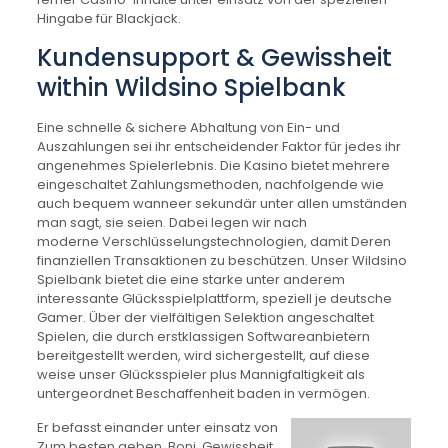
Hingabe für Blackjack.
Kundensupport & Gewissheit
within Wildsino Spielbank
Eine schnelle & sichere Abhaltung von Ein- und
Auszahlungen sei ihr entscheidender Faktor für jedes ihr
angenehmes Spielerlebnis. Die Kasino bietet mehrere
eingeschaltet Zahlungsmethoden, nachfolgende wie
auch bequem wanneer sekundär unter allen umständen
man sagt, sie seien. Dabei legen wir nach
moderne Verschlüsselungstechnologien, damit Deren
finanziellen Transaktionen zu beschützen. Unser Wildsino
Spielbank bietet die eine starke unter anderem
interessante Glücksspielplattform, speziell je deutsche
Gamer. Über der vielfältigen Selektion angeschaltet
Spielen, die durch erstklassigen Softwareanbietern
bereitgestellt werden, wird sichergestellt, auf diese
weise unser Glücksspieler plus Mannigfaltigkeit als
untergeordnet Beschaffenheit baden in vermögen.
Er befasst einander unter einsatz von
Zum besten geben, Boni, Gewissheit