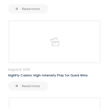
Read more
August 8, 2026
HighFly Casino: High-Intensity Play for Quick Wins
Read more