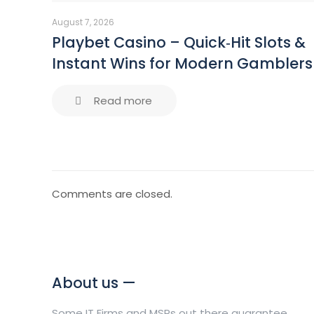
August 7, 2026
Playbet Casino – Quick‑Hit Slots &
Instant Wins for Modern Gamblers
Read more
Comments are closed.
About us —
Some IT Firms and MSPs out there guarantee