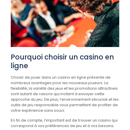
Pourquoi choisir un casino en
ligne
Choisir de jouer dans un casino en ligne présente de
nombreux avantages pour les nouveaux joueurs. La
flexibilité, la variété des jeux et les promotions attractives
sont autant de raisons qui incitent à essayer cette
approche du jeu. De plus, l’environnement sécurisé et les
outils de jeu responsable vous permettent de profiter de
votre expérience sans souci.
En fin de compte, l’important est de trouver un casino qui
correspond à vos préférences de jeu et à vos besoins.