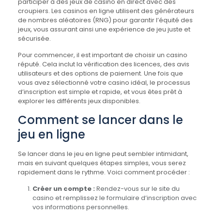
participer à des jeux de casino en direct avec des
croupiers. Les casinos en ligne utilisent des générateurs
de nombres aléatoires (RNG) pour garantir l’équité des
jeux, vous assurant ainsi une expérience de jeu juste et
sécurisée.
Pour commencer, il est important de choisir un casino
réputé. Cela inclut la vérification des licences, des avis
utilisateurs et des options de paiement. Une fois que
vous avez sélectionné votre casino idéal, le processus
d’inscription est simple et rapide, et vous êtes prêt à
explorer les différents jeux disponibles.
Comment se lancer dans le
jeu en ligne
Se lancer dans le jeu en ligne peut sembler intimidant,
mais en suivant quelques étapes simples, vous serez
rapidement dans le rythme. Voici comment procéder :
Créer un compte :
Rendez-vous sur le site du
casino et remplissez le formulaire d’inscription avec
vos informations personnelles.