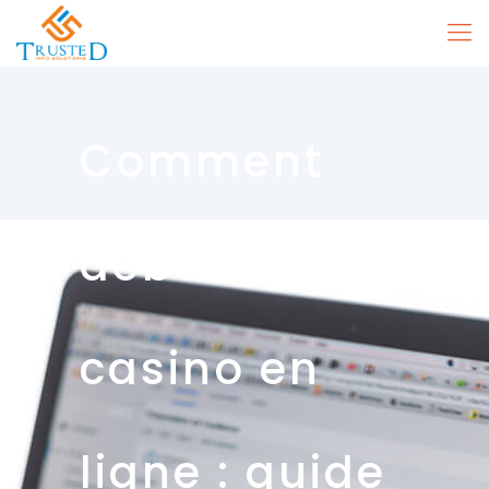
Comment
débuter au
casino en
ligne : guide