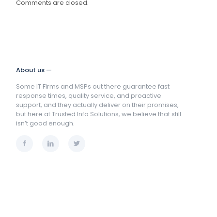
Comments are closed.
About us —
Some IT Firms and MSPs out there guarantee fast
response times, quality service, and proactive
support, and they actually deliver on their promises,
but here at Trusted Info Solutions, we believe that still
isn’t good enough.