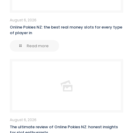
August 6, 2026
Online Pokies NZ: the best real money slots for every type
of player in
Read more
August 6, 2026
The ultimate review of Online Pokies NZ: honest insights
for slot enthusiasts