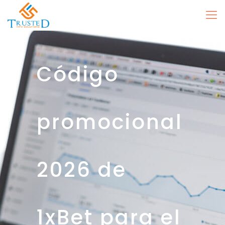
Código
promocional
2026 de
1xBet para el