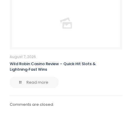
August 7, 2026
Wild Robin Casino Review – Quick‑Hit Slots &
Lightning‑Fast Wins
Read more
Comments are closed.