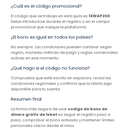
¿Cuál es el código promocional?
El código que se trabaja en esta guía es
1XWAP200
.
Debe introducirse durante el registro o en el campo
promocional que indique la plataforma.
¿El bono es igual en todos los países?
No siempre. Las condiciones pueden cambiar según
región, moneda, método de pago y reglas comerciales
activas en ese momento.
¿Qué hago si el código no funciona?
Comprueba que esté escrito sin espacios, revisa las
condiciones regionales y confirma que la oferta siga
disponible para tu cuenta.
Resumen final
La forma más segura de usar
codigo de bono de
dinero gratis de 1xbet
es seguir el registro paso a
paso, comprobar el bono activado y mantener límites
personales claros desde el inicio.