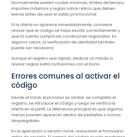
Normalmente existen cuotas mínimas, límites de tiempo,
importes máximos y reglas sobre retiros que deben
leerse antes de usar el saldo promocional.
Si la oferta no aparece inmediatamente, conviene
revisar que el código se haya escrito correctamente y
que la cuenta cumpla las condiciones regionales. En
algunos casos, la verificación de identidad también
puede ser necesaria.
Aunque el registro sea rápido, dedicar un minuto a
revisar reglas evita confusiones con el bono.
Errores comunes al activar el
código
Desde el móvil, el proceso es similar: se completa el
registro, se introduce el código y luego se verifica la
oferta en el perfil. La diferencia principal es que algunos
menús pueden aparecer dentro de pestañas o iconos
desplegables.
En la aplicación o versión móvil, revisa bien el formulario
antes de enviarlo. El campo del código puede mostrarse