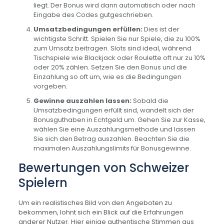
liegt. Der Bonus wird dann automatisch oder nach
Eingabe des Codes gutgeschrieben.
Umsatzbedingungen erfüllen:
Dies ist der
wichtigste Schritt. Spielen Sie nur Spiele, die zu 100%
zum Umsatz beitragen. Slots sind ideal, während
Tischspiele wie Blackjack oder Roulette oft nur zu 10%
oder 20% zählen. Setzen Sie den Bonus und die
Einzahlung so oft um, wie es die Bedingungen
vorgeben.
Gewinne auszahlen lassen:
Sobald die
Umsatzbedingungen erfüllt sind, wandelt sich der
Bonusguthaben in Echtgeld um. Gehen Sie zur Kasse,
wählen Sie eine Auszahlungsmethode und lassen
Sie sich den Betrag auszahlen. Beachten Sie die
maximalen Auszahlungslimits für Bonusgewinne.
Bewertungen von Schweizer
Spielern
Um ein realistisches Bild von den Angeboten zu
bekommen, lohnt sich ein Blick auf die Erfahrungen
anderer Nutzer. Hier einige authentische Stimmen aus