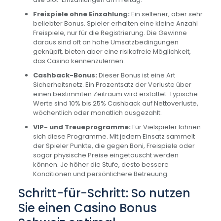
Freispiele ohne Einzahlung:
Ein seltener, aber sehr
beliebter Bonus. Spieler erhalten eine kleine Anzahl
Freispiele, nur für die Registrierung. Die Gewinne
daraus sind oft an hohe Umsatzbedingungen
geknüpft, bieten aber eine risikofreie Möglichkeit,
das Casino kennenzulernen.
Cashback-Bonus:
Dieser Bonus ist eine Art
Sicherheitsnetz. Ein Prozentsatz der Verluste über
einen bestimmten Zeitraum wird erstattet. Typische
Werte sind 10% bis 25% Cashback auf Nettoverluste,
wöchentlich oder monatlich ausgezahlt.
VIP- und Treueprogramme:
Für Vielspieler lohnen
sich diese Programme. Mit jedem Einsatz sammelt
der Spieler Punkte, die gegen Boni, Freispiele oder
sogar physische Preise eingetauscht werden
können. Je höher die Stufe, desto bessere
Konditionen und persönlichere Betreuung.
Schritt-für-Schritt: So nutzen
Sie einen Casino Bonus