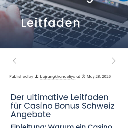
Leitfaden
Published by
bajrangkhandeliya
at
May 28, 2026
Der ultimative Leitfaden
für Casino Bonus Schweiz
Angebote
Einleitung: Warum ein Casino