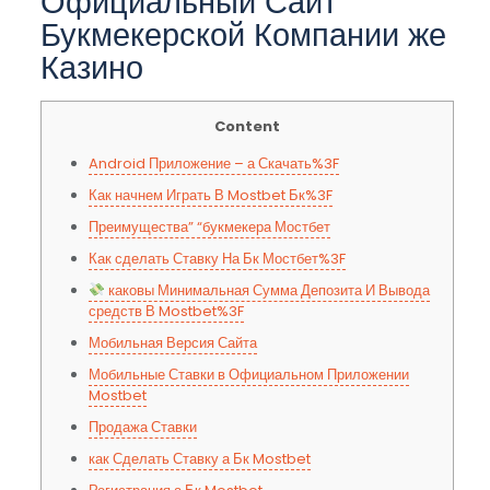
Официальный Сайт
Букмекерской Компании же
Казино
Content
Android Приложение – а Скачать%3F
Как начнем Играть В Mostbet Бк%3F
Преимущества” “букмекера Мостбет
Как сделать Ставку На Бк Мостбет%3F
каковы Минимальная Сумма Депозита И Вывода
средств В Mostbet%3F
Мобильная Версия Сайта
Мобильные Ставки в Официальном Приложении
Mostbet
Продажа Ставки
как Сделать Ставку а Бк Mostbet