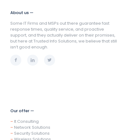
About us —
Some IT Firms and MSPs out there guarantee fast
response times, quality service, and proactive
support, and they actually deliver on their promises,
but here at Trusted Info Solutions, we believe that still
isn’t good enough.
Our offer —
–
It Consulting
–
Network Solutions
–
Security Solutions
–
Wireless Solutions