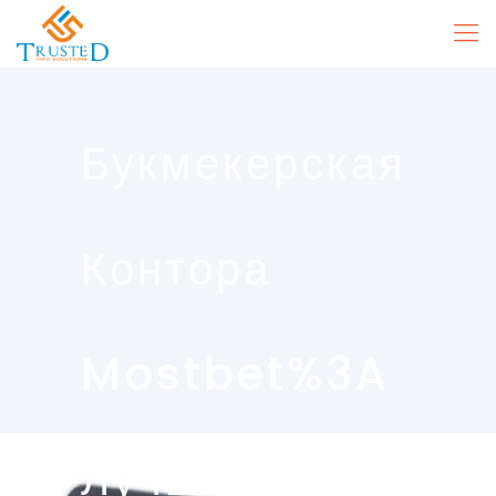
Букмекерская
Контора
Mostbet%3A
Лучшие