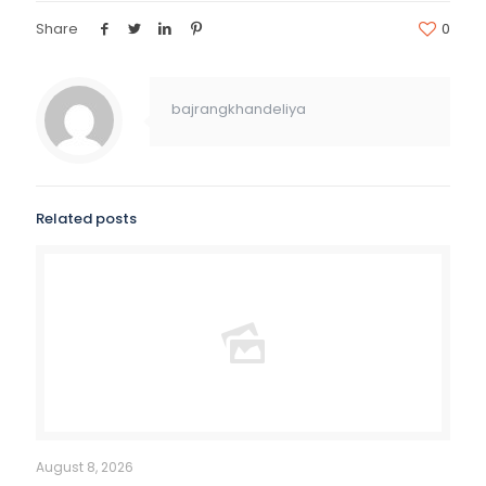
Share
0
bajrangkhandeliya
Related posts
August 8, 2026