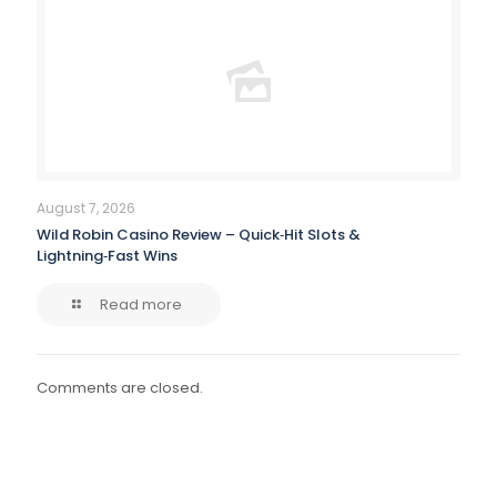
August 7, 2026
Wild Robin Casino Review – Quick‑Hit Slots &
Lightning‑Fast Wins
Read more
Comments are closed.