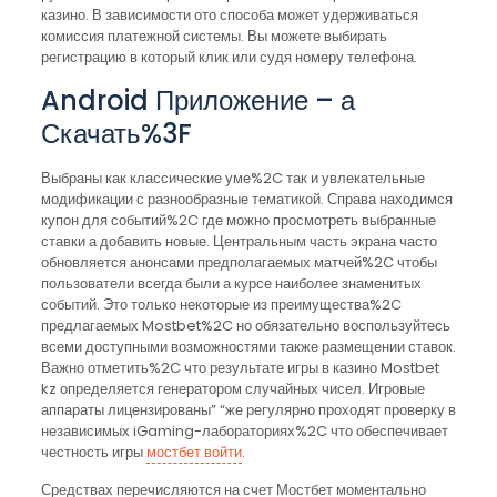
казино. В зависимости ото способа может удерживаться
комиссия платежной системы. Вы можете выбирать
регистрацию в который клик или судя номеру телефона.
Android Приложение – а
Скачать%3F
Выбраны как классические уме%2C так и увлекательные
модификации с разнообразные тематикой. Справа находимся
купон для событий%2C где можно просмотреть выбранные
ставки а добавить новые. Центральным часть экрана часто
обновляется анонсами предполагаемых матчей%2C чтобы
пользователи всегда были а курсе наиболее знаменитых
событий. Это только некоторые из преимущества%2C
предлагаемых Mostbet%2C но обязательно воспользуйтесь
всеми доступными возможностями также размещении ставок.
Важно отметить%2C что результате игры в казино Mostbet
kz определяется генератором случайных чисел. Игровые
аппараты лицензированы” “же регулярно проходят проверку в
независимых iGaming-лабораториях%2C что обеспечивает
честность игры
мостбет войти
.
Средствах перечисляются на счет Мостбет моментально