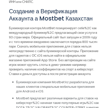
ИНН или СНИЛС.
Создание а Верификация
Аккаунта а Mostbet Казахстан
Букмекерская контора MostBet позиционирует себе%2C как
международный букмекер%2C предлагающий свои услуги в
93 стран мира. Официальный сайт был запущен и 2009 году
и с того времени ежедневно заключается порядка 800 тысяч
пари. Скачать мобильное приложение для ставок нельзя
непосредственно с сайта букмекерской конторы. Приложение
для гаджетов с ОС iOS нельзя найти в официальном
магазине приложений App Store. Без авторизации на сайте
игрок может крутить слоты в демо-режиме например
проверить наличие коэффициентов на спорт а киберспорт.
Ставки и деньги доступны а после регистрации аккаунта.
Букмекерская компания Mostbet kz разработала для
наших клиентов специальные мобильные приложения
для Android и iOS.
Mostbet предлагает различные варианты для ставок на
киберспорт%2C начиная такие популярные игры%2C как
DOTA 2%2C VALORANT%2C COUNTER-STRIKE а многие