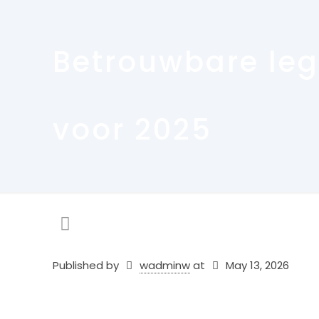
Betrouwbare lega
voor 2025
Published by
wadminw
at
May 13, 2026