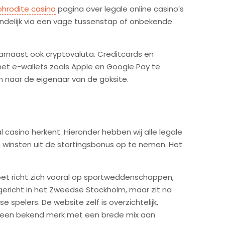
phrodite casino
pagina over legale online casino’s
teindelijk via een vage tussenstap of onbekende
aarnaast ook cryptovaluta. Creditcards en
met e-wallets zoals Apple en Google Pay te
n naar de eigenaar van de goksite.
casino herkent. Hieronder hebben wij alle legale
 winsten uit de stortingsbonus op te nemen. Het
bet richt zich vooral op sportweddenschappen,
gericht in het Zweedse Stockholm, maar zit na
spelers. De website zelf is overzichtelijk,
oor een bekend merk met een brede mix aan