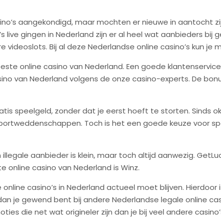
ino’s aangekondigd, maar mochten er nieuwe in aantocht zij
live gingen in Nederland zijn er al heel wat aanbieders bij g
re videoslots. Bij al deze Nederlandse online casino’s kun 
t beste online casino van Nederland. Een goede klantenservi
ino van Nederland volgens de onze casino-experts. De bonus
 gratis speelgeld, zonder dat je eerst hoeft te storten. Sinds
sportweddenschappen. Toch is het een goede keuze voor spele
en illegale aanbieder is klein, maar toch altijd aanwezig. G
 online casino van Nederland is Winz.
nline casino’s in Nederland actueel moet blijven. Hierdoor is
dan je gewend bent bij andere Nederlandse legale online ca
 die net wat origineler zijn dan je bij veel andere casino’