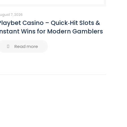
ugust 7, 2026
Playbet Casino – Quick‑Hit Slots &
Instant Wins for Modern Gamblers
Read more