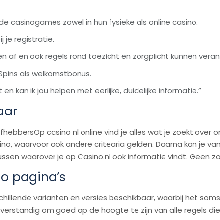
e casinogames zowel in hun fysieke als online casino.
j je registratie.
n af en ook regels rond toezicht en zorgplicht kunnen vera
 Spins als welkomstbonus.
en kan ik jou helpen met eerlijke, duidelijke informatie.”
aar
fhebbersOp casino nl online vind je alles wat je zoekt over on
no, waarvoor ook andere critearia gelden. Daarna kan je van
en waarover je op Casino.nl ook informatie vindt. Geen zor
no pagina’s
chillende varianten en versies beschikbaar, waarbij het soms 
 verstandig om goed op de hoogte te zijn van alle regels die