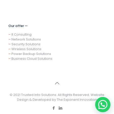
Our offer —
–
It Consulting
–
Network Solutions
–
Security Solutions
–
Wireless Solutions
–
Power Backup Solutions
–
Business Cloud Solutions
© 2021 Trusted Info Solutions. All Rights Reserved. Website
Design & Developed by
The Exponent Innovation