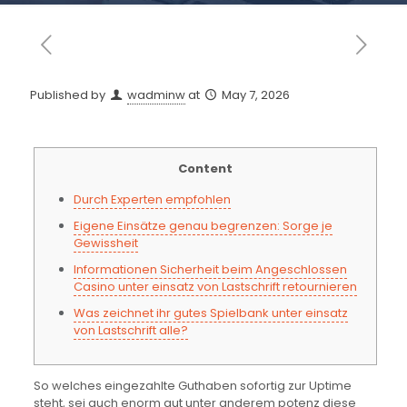
Published by
wadminw
at
May 7, 2026
Content
Durch Experten empfohlen
Eigene Einsätze genau begrenzen: Sorge je
Gewissheit
Informationen Sicherheit beim Angeschlossen
Casino unter einsatz von Lastschrift retournieren
Was zeichnet ihr gutes Spielbank unter einsatz
von Lastschrift alle?
So welches eingezahlte Guthaben sofortig zur Uptime
steht, sei auch enorm gut unter anderem potenz diese