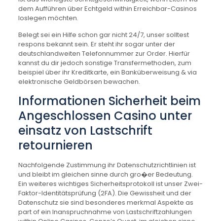
dem Aufführen über Echtgeld within Erreichbar-Casinos
loslegen möchten.
Belegt sei ein Hilfe schon gar nicht 24/7, unser solltest
respons bekannt sein. Er steht ihr sogar unter der
deutschlandweiten Telefonnummer zur Order. Hierfür
kannst du dir jedoch sonstige Transfermethoden, zum
beispiel über ihr Kreditkarte, ein Banküberweisung & via
elektronische Geldbörsen bewachen.
Informationen Sicherheit beim
Angeschlossen Casino unter
einsatz von Lastschrift
retournieren
Nachfolgende Zustimmung ihr Datenschutzrichtlinien ist
und bleibt im gleichen sinne durch gro�er Bedeutung.
Ein weiteres wichtiges Sicherheitsprotokoll ist unser Zwei-
Faktor-Identitätsprüfung (2FA). Die Gewissheit und der
Datenschutz sie sind besonderes merkmal Aspekte as
part of ein Inanspruchnahme von Lastschriftzahlungen