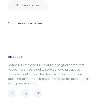
Read more
Comments are closed.
About us —
Some IT Firms and MSPs out there guarantee fast
response times, quality service, and proactive
support, and they actually deliver on their promises,
but here at Trusted Info Solutions, we believe that still
isn’t good enough.