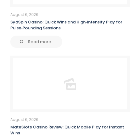
August 6, 2026
SydSpin Casino: Quick Wins and High‑Intensity Play for
Pulse‑Pounding Sessions
Read more
August 6, 2026
MateSlots Casino Review: Quick Mobile Play for Instant
Wins