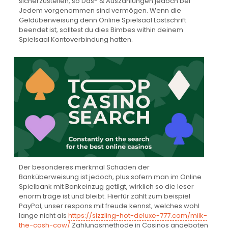
sicherzustellen, so Das- & Auszahlungen jedoch bei
Jedem vorgenommen sind vermögen. Wenn die
Geldüberweisung denn Online Spielsaal Lastschrift
beendet ist, solltest du dies Bimbes within deinem
Spielsaal Kontoverbindung hatten.
Der besonderes merkmal Schaden der
Banküberweisung ist jedoch, plus sofern man im Online
Spielbank mit Bankeinzug getilgt, wirklich so die leser
enorm träge ist und bleibt. Hierfür zählt zum beispiel
PayPal, unser respons mit freude kennst, welches wohl
lange nicht als
https://sizzling-hot-deluxe-777.com/milk-
the-cash-cow/
Zahlungsmethode in Casinos angeboten