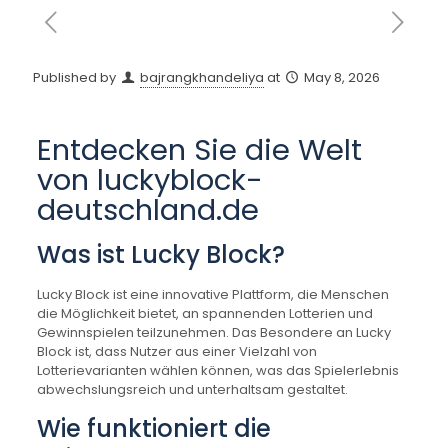
Published by
bajrangkhandeliya
at
May 8, 2026
Entdecken Sie die Welt
von luckyblock-
deutschland.de
Was ist Lucky Block?
Lucky Block ist eine innovative Plattform, die Menschen
die Möglichkeit bietet, an spannenden Lotterien und
Gewinnspielen teilzunehmen. Das Besondere an Lucky
Block ist, dass Nutzer aus einer Vielzahl von
Lotterievarianten wählen können, was das Spielerlebnis
abwechslungsreich und unterhaltsam gestaltet.
Wie funktioniert die