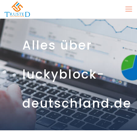
Alles über
luckyblock-
deutschland.de