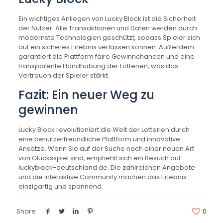
Ein wichtiges Anliegen von Lucky Block ist die Sicherheit
der Nutzer. Alle Transaktionen und Daten werden durch
modernste Technologien geschützt, sodass Spieler sich
auf ein sicheres Erlebnis verlassen können. Außerdem
garantiert die Plattform faire Gewinnchancen und eine
transparente Handhabung der Lotterien, was das
Vertrauen der Spieler stärkt.
Fazit: Ein neuer Weg zu
gewinnen
Lucky Block revolutioniert die Welt der Lotterien durch
eine benutzerfreundliche Plattform und innovative
Ansätze. Wenn Sie auf der Suche nach einer neuen Art
von Glücksspiel sind, empfiehlt sich ein Besuch auf
luckyblock-deutschland.de. Die zahlreichen Angebote
und die interaktive Community machen das Erlebnis
einzigartig und spannend.
Share
0