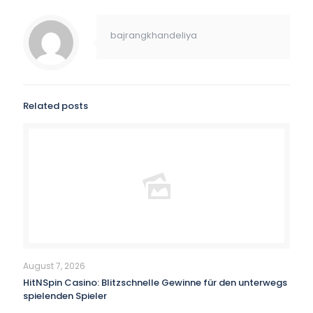
bajrangkhandeliya
Related posts
August 7, 2026
HitNSpin Casino: Blitzschnelle Gewinne für den unterwegs
spielenden Spieler