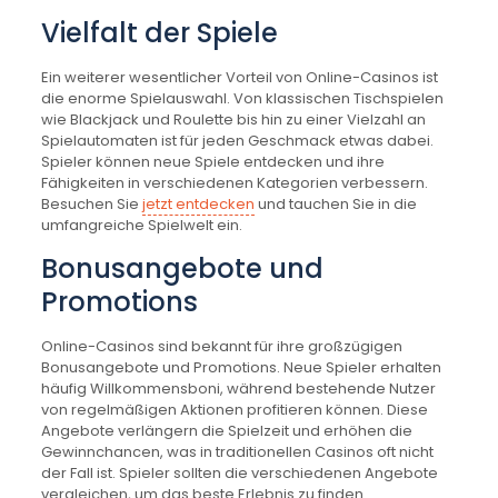
Vielfalt der Spiele
Ein weiterer wesentlicher Vorteil von Online-Casinos ist
die enorme Spielauswahl. Von klassischen Tischspielen
wie Blackjack und Roulette bis hin zu einer Vielzahl an
Spielautomaten ist für jeden Geschmack etwas dabei.
Spieler können neue Spiele entdecken und ihre
Fähigkeiten in verschiedenen Kategorien verbessern.
Besuchen Sie
jetzt entdecken
und tauchen Sie in die
umfangreiche Spielwelt ein.
Bonusangebote und
Promotions
Online-Casinos sind bekannt für ihre großzügigen
Bonusangebote und Promotions. Neue Spieler erhalten
häufig Willkommensboni, während bestehende Nutzer
von regelmäßigen Aktionen profitieren können. Diese
Angebote verlängern die Spielzeit und erhöhen die
Gewinnchancen, was in traditionellen Casinos oft nicht
der Fall ist. Spieler sollten die verschiedenen Angebote
vergleichen, um das beste Erlebnis zu finden.