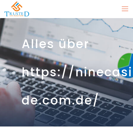
Alles über
https://ninecas
de.com.de/