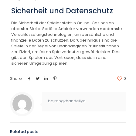
Sicherheit und Datenschutz
Die Sicherheit der Spieler steht in Online-Casinos an
oberster Stelle. Seriöse Anbieter verwenden modernste
Verschlüsselungstechnologien, um persönliche und
finanzielle Daten zu schützen. Darüber hinaus sind die
Spiele in der Regel von unabhängigen Prüfinstitutionen
zertifiziert, um fairen Spielverlauf zu gewährleisten. Dies
gibt den Spielern das Vertrauen, dass sie in einer
sicheren Umgebung spielen.
Share
0
bajrangkhandeliya
Related posts